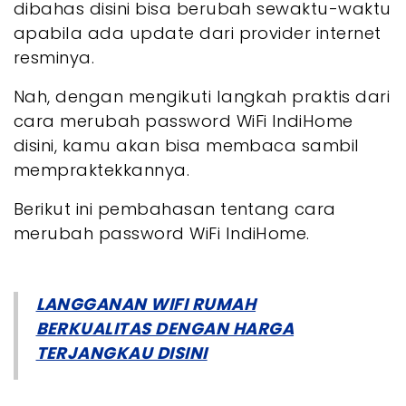
dibahas disini bisa berubah sewaktu-waktu
- 5. Cara Ganti Password WiFi Lewat Web
apabila ada update dari provider internet
- Tips Membuat Password WiFi yang Kuat dan
Aman
resminya.
- 1. Pastikan Menggunakan Kombinasi Karakter
Nah, dengan mengikuti langkah praktis dari
- 2. Pastikan Password Panjang
- 3. Hindari Informasi Pribadi dalam Password
cara merubah password WiFi IndiHome
- 4. Jangan Gunakan Kata yang Ada di Kamus
disini, kamu akan bisa membaca sambil
- 5. Hindari Penggunaan Password yang Sama
mempraktekkannya.
- Rekomendasi Nama Password yang Susah
Ditembus
Berikut ini pembahasan tentang cara
- FAQ
merubah password WiFi IndiHome.
LANGGANAN WIFI RUMAH
BERKUALITAS DENGAN HARGA
TERJANGKAU DISINI