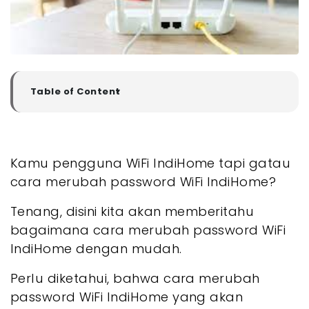
Table of Content
▼
Manfaat Merubah Password WiFi IndiHome
- 1. Mencegah Akses Tidak Sah
- 2. Mengurangi Resiko Serangan Siber dari Luar
Kamu pengguna WiFi IndiHome tapi gatau
- 3. Membantu Mengelola Perangkat yang
Terhubung ke WiFi IndiHome Kamu
cara merubah password WiFi IndiHome?
- 4. Meningkatkan Kinerja Jaringan
Tenang, disini kita akan memberitahu
- Cara Merubah Password WiFi IndiHome
- 1. Cara Ganti Password IndiHome lewat HP
bagaimana cara merubah password WiFi
- 2. Cara Ganti Password WiFi IndiHome Lewat
IndiHome dengan mudah.
Google
- 3. Cara Ganti Password WiFi IndiHome di
Perlu diketahui, bahwa cara merubah
Aplikasi MyIndiHome
password WiFi IndiHome yang akan
- 4. Cara Ganti Password WiFi IndiHome Lewat
Laptop