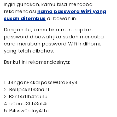
ingin gunakan, kamu bisa mencoba
rekomendasi
nama password WiFi yang
susah ditembus
di bawah ini.
Dengan itu, kamu bisa menerapkan
password dibawah jika sudah mencoba
cara merubah password WiFi IndiHome
yang telah dibahas.
Berikut ini rekomendasinya:
1. J4nganP4ka1passW0rdS4y4
2. Bel1p4ketS3ndir1
3. B3nt4rl1h4tdulu
4. c0bad3hb3nt4r
5. P4ssw0rdny41tu