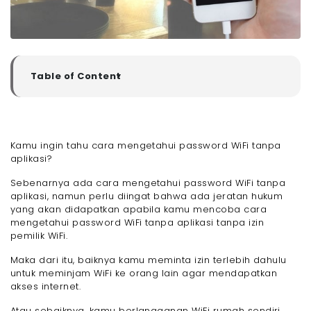
Table of Content
▼
Manfaat Mengetahui Password WiFi Tanpa Aplikasi
- 1. Tidak Perlu Menginstal Aplikasi Tambahan
- 2. Menghemat Waktu
Kamu ingin tahu cara mengetahui password WiFi tanpa
- 3. Aman dari Risiko Malware atau Virus
aplikasi?
- 4. Solusi Darurat untuk Mendapatkan Koneksi
Internet
Sebenarnya ada cara mengetahui password WiFi tanpa
- 5. Tidak Membebani Baterai Perangkat
aplikasi, namun perlu diingat bahwa ada jeratan hukum
yang akan didapatkan apabila kamu mencoba cara
- 6. Dapat Digunakan di Berbagai Perangkat
mengetahui password WiFi tanpa aplikasi tanpa izin
- 7. Praktis untuk Mengingat Password Lama
pemilik WiFi.
13 Cara Mengetahui Password WiFi Tanpa Aplikasi
Maka dari itu, baiknya kamu meminta izin terlebih dahulu
- 1. Cara Mengetahui Password WiFi tanpa Aplikasi
dengan Memiliki WiFi Sendiri
untuk meminjam WiFi ke orang lain agar mendapatkan
akses internet.
- 2. Cara Mengetahui Password WiFi Tanpa Aplikasi
di Android
Atau sebaiknya, kamu berlangganan WiFi rumah sendiri