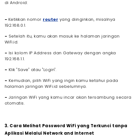
di Android:
-
Ketikkan nomor
router
yang diinginkan, misalnya
192.168.0.1.
-
Setelah itu, kamu akan masuk ke halaman jaringan
WiFi.id.
-
Isi kolom IP Address dan Gateway dengan angka
192.168.1.1.
-
Klik "Save" atau "Login".
-
Kemudian, pilih WiFi yang ingin kamu ketahui pada
halaman jaringan WiFi.id sebelumnya.
-
Jaringan WiFi yang kamu incar akan tersambung secara
otomatis.
3. Cara Melihat Password WiFi yang Terkunci tanpa
Aplikasi Melalui Network and Internet