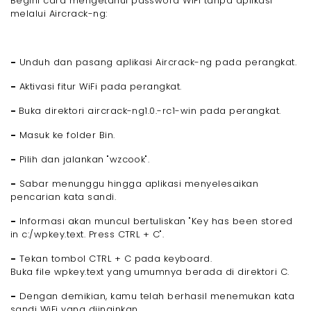
Begini cara mengetahui password WiFi tanpa aplikasi
melalui Aircrack-ng:
-
Unduh dan pasang aplikasi Aircrack-ng pada perangkat.
-
Aktivasi fitur WiFi pada perangkat.
-
Buka direktori aircrack-ng1.0.-rc1-win pada perangkat.
-
Masuk ke folder Bin.
-
Pilih dan jalankan "wzcook".
-
Sabar menunggu hingga aplikasi menyelesaikan
pencarian kata sandi.
-
Informasi akan muncul bertuliskan "Key has been stored
in c:/wpkey.text. Press CTRL + C".
-
Tekan tombol CTRL + C pada keyboard.
Buka file wpkey.text yang umumnya berada di direktori C.
-
Dengan demikian, kamu telah berhasil menemukan kata
sandi WiFi yang diinginkan.