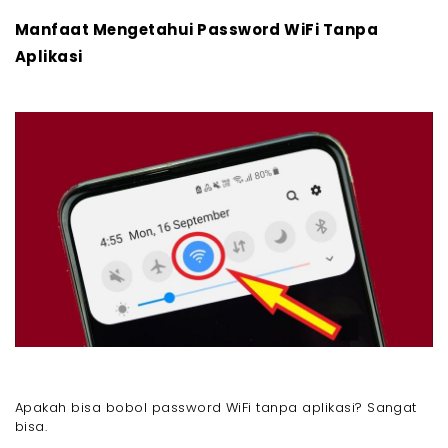
Membobol WiFi Orang Lain!
Akibat yang Diterima Jika Membobol WiFi atau
Manfaat Mengetahui Password WiFi Tanpa
Mengetahui WiFi Orang Lain Tanpa Izin
Aplikasi
- 1. Melanggar Hukum
- 2. Mengganggu Privasi
- 3. Mengakibatkan Konflik dengan Tetangga atau
Orang Lain
Akhir Kata
Pertanyaan Umum Tentang Cara Mengetahui
Password WiFi Tanpa Aplikasi
Apakah bisa bobol password WiFi tanpa aplikasi? Sangat
bisa.