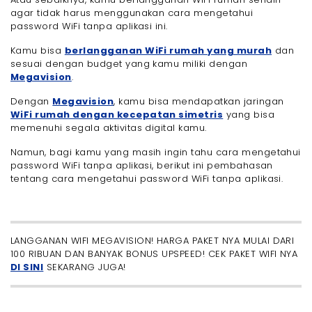
- 3. Cara Melihat Password WiFi yang Terkunci
agar tidak harus menggunakan cara mengetahui
tanpa Aplikasi Melalui Network and Internet
password WiFi tanpa aplikasi ini.
- 4. Cara Mengetahui Password WiFi Tanpa
Aplikasi Melalui Command Prompt
Kamu bisa
berlangganan WiFi rumah yang murah
dan
- 5. Cara Mengetahui Password WiFi Tanpa
sesuai dengan budget yang kamu miliki dengan
Aplikasi di HP Xiaomi
Megavision
.
- 6. Cara Mengetahui Password WiFi Tanpa
Aplikasi Menggunakan Perintah Netsh
Dengan
Megavision
, kamu bisa mendapatkan jaringan
- 7. Cara Mengetahui Password WiFi Tanpa Aplikasi
WiFi rumah dengan kecepatan simetris
yang bisa
dengan Mengatur Proxy
memenuhi segala aktivitas digital kamu.
- 8. Cara Mengetahui Password WiFi Tanpa
Aplikasi dengan Reset Router
Namun, bagi kamu yang masih ingin tahu cara mengetahui
- 9. Cara Mengetahui Password WiFi Tanpa
password WiFi tanpa aplikasi, berikut ini pembahasan
Aplikasi Melalui Aircrack-ng
tentang cara mengetahui password WiFi tanpa aplikasi.
- 10. Cara Mengetahui Password WiFi Tanpa
Aplikasi Melalui Kali Linux
- 11. Cara Mengetahui Password WiFi Tanpa
Aplikasi dengan Masuk Ke Browser Router
LANGGANAN WIFI MEGAVISION! HARGA PAKET NYA MULAI DARI
- 12. Cara Mengetahui Sandi WiFi Orang Lain Lewat
HP Tanpa Aplikasi Menggunakan “Forget Network”
100 RIBUAN DAN BANYAK BONUS UPSPEED! CEK PAKET WIFI NYA
DI SINI
SEKARANG JUGA!
- 13. Cara Tau Password WiFi Orang dengan Cek
History Jaringan WiFi
Langganan WiFi Megavision Daripada Menggunakan
Cara Mengetahui Password WiFi Tanpa Aplikasi untuk