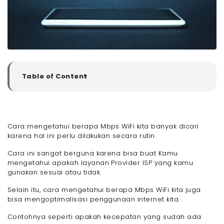
Table of Content
▼
Manfaat dari Penggunaan Cara Mengetahui Berapa
Mbps WiFi Kita
- 1. Optimalisasi Penggunaan
Cara mengetahui berapa Mbps WiFi kita banyak dicari
- 2. Pemecahan Masalah
karena hal ini perlu dilakukan secara rutin.
- 3. Membandingkan Layanan
- 4. Perencanaan Upgrade
Cara ini sangat berguna karena bisa buat Kamu
- 5. Kepuasan Pengguna
mengetahui apakah layanan Provider ISP yang kamu
gunakan sesuai atau tidak.
Cara Mengetahui Berapa Mbps WiFi Kita
Persiapan Sebelum Menggunakan Cara Mengetahui
Selain itu, cara mengetahui berapa Mbps WiFi kita juga
Berapa Mbps WiFi Kita
bisa mengoptimalisasi penggunaan internet kita.
- 1. Restart Router Sebelum Menggunakan Cara
Mengetahui Berapa Mbps WiFi Kita
Contohnya seperti apakah kecepatan yang sudah ada
- 2. Restart Perangkat yang Terhubung dengan