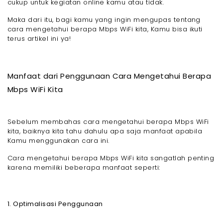
cukup untuk kegiatan online kamu atau tidak.
WiFi
- 3. Bersihkan Cache pada Perangkat Kamu
Maka dari itu, bagi kamu yang ingin mengupas tentang
Sebelum Menggunakan Cara Mengetahui Berapa
cara mengetahui berapa Mbps WiFi kita, Kamu bisa ikuti
Mbps WiFi Kita
terus artikel ini ya!
- 4. Matikan dan Hentikan Program atau Aplikasi
yang Digunakan
Cara Mengetahui Berapa Mbps WiFi Kita Semua
Provider
Manfaat dari Penggunaan Cara Mengetahui Berapa
- 1. Cara Mengetahui Berapa Mbps WiFi Kita Bagi
Mbps WiFi Kita
yang Menggunakan Provider ISP Megavision
- 2. Cara Melihat Berapa Mbps WiFi IndiHome
- 3. Cara Cek Mbps WiFi Iconnet
Sebelum membahas cara mengetahui berapa Mbps WiFi
- 4. Cara Mengecek Mbps WiFi First Media
kita, baiknya kita tahu dahulu apa saja manfaat apabila
Akhir Kata
Kamu menggunakan cara ini.
- FAQ Seputar Cara Mengetahui Berapa Mbps WiFi
Kita
Cara mengetahui berapa Mbps WiFi kita sangatlah penting
karena memiliki beberapa manfaat seperti:
1. Optimalisasi Penggunaan