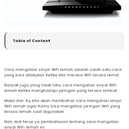
Table of Content
▼
Penyebab Sinyal WiFi Lemah
- 1. Jarak dari Router Terlalu Jauh
- 2. Interfensi dari Perangkat Elektronik Lainnya
Cara mengatasi sinyal WiFi lemah adalah salah satu cara
- 3. Pengaturan Channel Tidak Tepat
yang bisa dilakukan Ketika kita merasa WiFi terasa lemot.
- 4. Perangkat Router Sudah Tidak Memadai
Banyak juga yang tidak tahu cara mengatasi sinyal WiFi
- 5. Perangkat Lunak Belum Diperbaharui
lemah Ketika menghadapi jaringan yang terasa lambat.
- 6. Banyaknya Perangkat yang Terhubung ke WiFi
- Cara Mengatasi Sinyal WiFi Lemah
Maka dari itu, kita akan membahas cara mengatasi sinyal
WiFi lemah agar Kamu bisa mengatasi jaringan WiFi yang
- 1. Jauhkan Router WiFi dari Perangkat Elektronik
Lainnya
terasa lemah saat digunakan.
- 2. Upgrade Firmware Perangkat dan Juga
Nah, ikuti terus ya pembahasan tentang cara mengatasi
Router
sinyal WiFi lemah ini.
- 3. Sering Mengubah Password WiFi