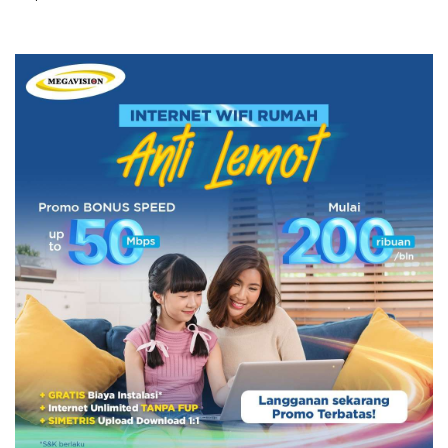
- 4. Lepaskan Pelindung HP Agar Sinyal WiFi Tidak
Lemah
- 5. Coba Ubah Frekuensi WiFi
- 6. Gunakan Aplikasi Penguat Sinyal WiFi
- 7. Pindahkan Lokasi Router ke Tempat yang
Lebih Strategis
- 8. Updgrade Software Perangkat yang Ingin
Terhubung ke WiFi
- 9. Gunakan Provider ISP yang Berkualitas
- Tips Agar Sinyal WiFi Tidak Lemah Lagi
- 1. Berlangganan Provider ISP Megavision
- 2. Membeli Router dengan Teknologi Terbaru
- Akhir Kata
- FAQ Seputar Cara Mengatasi Sinyal WiFi Lemah