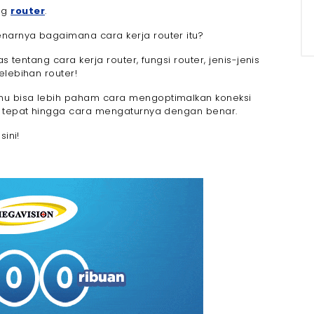
ng
router
.
eda
narnya bagaimana cara kerja router itu?
s tentang cara kerja router, fungsi router, jenis-jenis
fisien
elebihan router!
ranslation)
mu bisa lebih paham cara mengoptimalkan koneksi
g tepat hingga cara mengaturnya dengan benar.
PN
sini!
ngan VLAN
an
ivitas
anisme Routing