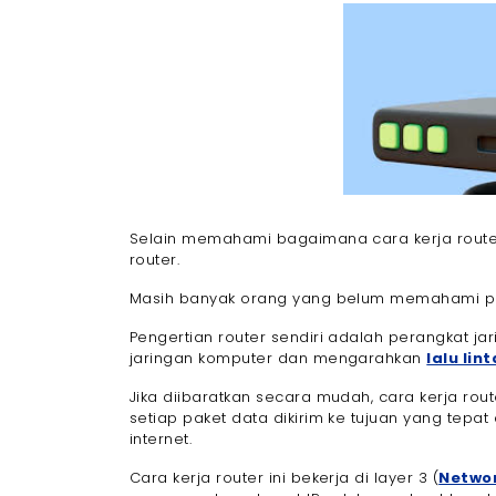
- e. Kompleksitas Pengaturan Lanjutan
- f. Ketergantungan pada Koneksi Interne
Cara Kerja Router
- 1. Mengenal Cara Kerja Router dalam 
- 2. Cara Kerja Router Menggunakan Alam
- 3. Routing: Menentukan Jalur Terbaik un
- 4. Cara Kerja Router dalam Mengelola La
- 5. Firewall dan Keamanan Jaringan: Bag
- 6. Cara Kerja Router dalam Mengatur Jar
Selain memahami bagaimana cara kerja route
- 7. Quality of Service (QoS): Prioritas da
router.
- 8. Menggunakan NAT (Network Address T
Masih banyak orang yang belum memahami pen
- 9. Cara Kerja Router Mengatasi Kemace
Rekomendasi Router Terbaik di Tahun 2024
Pengertian router sendiri adalah perangkat 
- 1. D-Link
jaringan komputer dan mengarahkan
lalu lin
- 2. Totolink
Jika diibaratkan secara mudah, cara kerja rout
- 3. Starlink
setiap paket data dikirim ke tujuan yang tepat 
- 4. TP-Link
internet.
- 5. Tenda AC6
Cara kerja router ini bekerja di layer 3 (
Networ
- 6. ASUS TUF-AX6000