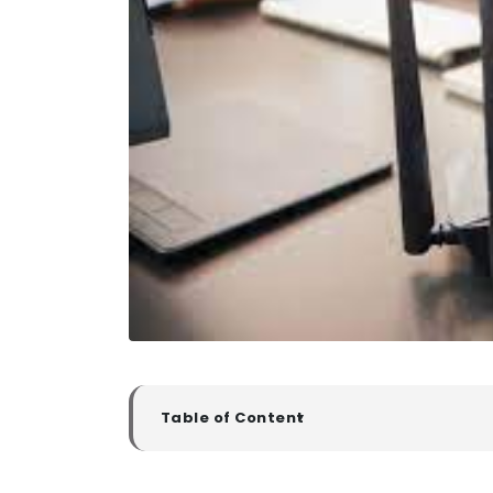
Table of Content
▼
Pengertian Router
Fungsi Router