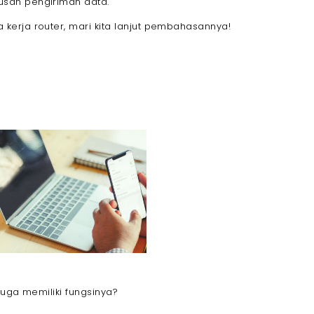
san pengiriman data.
erja router, mari kita lanjut pembahasannya!
juga memiliki fungsinya?