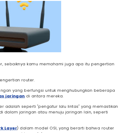
t
Menghubungkan Jaringan
at IP
tuk Data
lu Lintas Data
ian dari Cara Kerja Router
ingan Nirkabel (Wi-Fi)
r, sebaiknya kamu memahami juga apa itu pengertian
lam Cara Kerja Router
ranslation)
gertian router.
tan Jaringan
jaringan yang berfungsi untuk menghubungkan beberapa
tas jaringan
di antara mereka.
er adalah seperti "pengatur lalu lintas" yang memastikan
di dalam jaringan atau menuju jaringan lain, seperti
k Layer
) dalam model OSI, yang berarti bahwa router