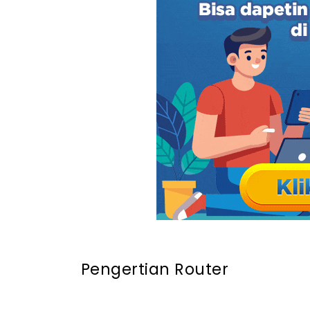
- 3. Jenis-Jenis Router Berdasarkan Fung
- a. Router VPN
- 4. Jenis-Jenis Router Berdasarkan Bent
- a. Router Hardware
- b. Router Software
- c. Router PC
Kekurangan dan Kelebihan Router
- 1. Kelebihan Router
- a. Menghubungkan Banyak Perangkat ke
- b. Mengatur Lalu Lintas Data di Jaring
- c. Menawarkan Keamanan Jaringan 
- d. Fleksibilitas dalam Pengaturan Jari
- e. Kemudahan Penggunaan dan Setup
- f. Jangkauan Nirkabel yang Luas
- 2. Kekurangan Router
- a. Rentan terhadap Serangan Siber
Pengertian Router
- b. Biaya Pembelian dan Pemeliharaan 
- c. Gangguan dan Interferensi pada Jar
- d. Keterbatasan Jangkauan