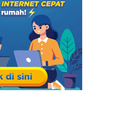
si Khusus
uk
 Internet
an
Keamanan
ngan Router
Router
ingan Nirkabel