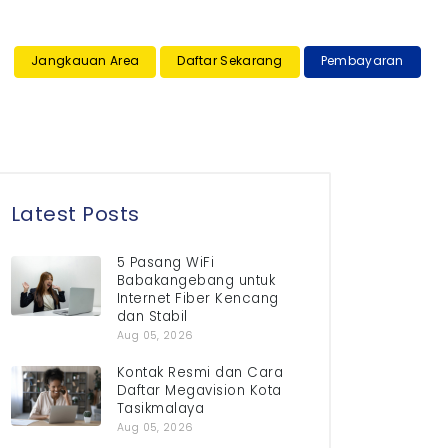
×
Jangkauan Area
Daftar Sekarang
Pembayaran
Latest Posts
5 Pasang WiFi
Babakangebang untuk
Internet Fiber Kencang
dan Stabil
Aug 05, 2026
Kontak Resmi dan Cara
Daftar Megavision Kota
Tasikmalaya
Aug 05, 2026