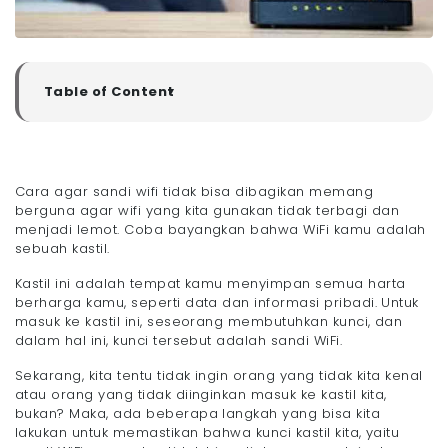
Table of Content
▼
Apa Manfaat Sandi Wifi Tidak Dibagikan?
- 1. Keamanan Data
- 2. Kecepatan Internet yang Stabil
Cara agar sandi wifi tidak bisa dibagikan memang
- 3. Kuota Wifi yang Hemat
berguna agar wifi yang kita gunakan tidak terbagi dan
5 Cara Agar Sandi Wifi Tidak Bisa Dibagikan
menjadi lemot. Coba bayangkan bahwa WiFi kamu adalah
sebuah kastil.
- 1. Membuat Kata Sandi yang Kuat
- 2. Mengganti Kata Sandi Secara Berkala
Kastil ini adalah tempat kamu menyimpan semua harta
- 3. Jangan Memberikan Kata Sandi ke
berharga kamu, seperti data dan informasi pribadi. Untuk
Sembarang Orang
masuk ke kastil ini, seseorang membutuhkan kunci, dan
- 4. Buat Ruang Tamu untuk Pengunjung
dalam hal ini, kunci tersebut adalah sandi WiFi.
- 5. Simpan Kata Sandi dengan Aman
Sekarang, kita tentu tidak ingin orang yang tidak kita kenal
Penutup
atau orang yang tidak diinginkan masuk ke kastil kita,
Pertanyaan yang Sering Diajukan tentang Cara agar
bukan? Maka, ada beberapa langkah yang bisa kita
Sandi WiFi tidak Bisa Dibagikan
lakukan untuk memastikan bahwa kunci kastil kita, yaitu