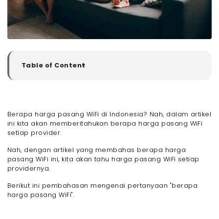
Table of Content
▼
Rincian Harga Pasang WiFi di Rumah
- 1. Biaya Instalasi
- 2. Biaya Perangkat WiFi Modem
Berapa harga pasang WiFi di Indonesia? Nah, dalam artikel
- 3. Biaya Penambahan Kabel
ini kita akan memberitahukan berapa harga pasang WiFi
- 4. Biaya Sewa
setiap provider.
- 5. Biaya Paket Dasar Berlangganan
Nah, dengan artikel yang membahas berapa harga
- 6. Biaya PPN
pasang WiFi ini, kita akan tahu harga pasang WiFi setiap
- Berapa Harga Pasang WiFi Setiap Provider? Ini
providernya.
Daftar Biayanya!
- 1. Harga Pasang WiFi Megavision
Berikut ini pembahasan mengenai pertanyaan "berapa
harga pasang WiFi".
- 2. Harga Pasang WiFi IndiHome
- 3. Harga Pasang WiFi Biznet