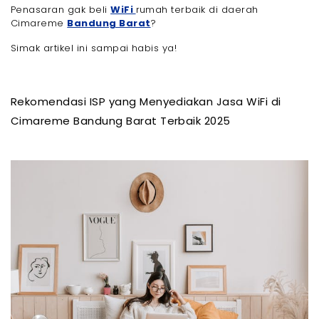
Pakai Internet
Penasaran gak beli
WiFi
rumah terbaik di daerah
Cimareme
Bandung Barat
?
- 4. Bandingkan Harga dan Fasilitas Tambahan
- 5. Perhatikan Layanan Customer Service
Simak artikel ini sampai habis ya!
- Akhir Kata
Rekomendasi ISP yang Menyediakan Jasa WiFi di
Cimareme Bandung Barat Terbaik 2025