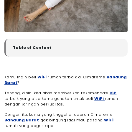
Table of Content
▼
Rekomendasi ISP yang Menyediakan Jasa WiFi di
Cimareme Bandung Barat Terbaik 2025
- 1. Megavision
Kamu ingin beli
- 2. Iconnet
WiFi
rumah terbaik di Cimareme
Bandung
Barat
?
- 3. IndiHome
- 4. First Media
Tenang, disini kita akan memberikan rekomendasi
ISP
- 5. Oxygen.id
terbaik yang bisa kamu gunakan untuk beli
WiFi
rumah
dengan jaringan berkualitas.
Tips Memilih WiFi Cimareme Bandung Barat yang
Tepat
Dengan itu, kamu yang tinggal di daerah Cimareme
- 1. Cek Ketersediaan Jaringan di Lokasi Rumahmu
Bandung Barat
gak bingung lagi mau pasang
WiFi
- 2. Tentukan Kebutuhan Kecepatan Internet
rumah yang bagus apa.
- 3. Hindari Paket dengan Batasan FUP Jika Sering