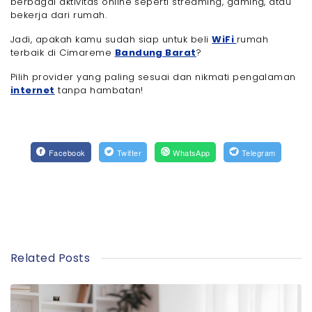
berbagai aktivitas online seperti streaming, gaming, atau
bekerja dari rumah.
Jadi, apakah kamu sudah siap untuk beli
WiFi
rumah
terbaik di Cimareme
Bandung Barat
?
Pilih provider yang paling sesuai dan nikmati pengalaman
internet
tanpa hambatan!
Facebook
Twitter
WhatsApp
Telegram
Related Posts