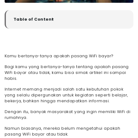
Table of Content
▼
Apa Itu Pasang WiFi
- Apakah Pasang WiFi Bayar?
- Provider WiFi yang Menggratiskan Biaya Pasang
WiFi
Kamu bertanya-tanya apakah pasang WiFi bayar?
- 1. Megavision
- 2. MyRepublic
Bagi kamu yang bertanya-tanya tentang apakah pasang
- 3. Oxygen
WiFi bayar atau tidak, kamu bisa simak artikel ini sampai
habis.
- Akhir Kata
- FAQ
Internet memang menjadi salah satu kebutuhan pokok
- 1. Bagaimana cara pasang WiFi di rumah?
yang selalu dipergunakan untuk kegiatan seperti belajar,
bekerja, bahkan hingga mendapatkan informasi.
Dengan itu, banyak masyarakat yang ingin memiliki WiFi di
rumahnya.
Namun biasanya, mereka belum mengetahui apakah
pasang WiFi bayar atau tidak.