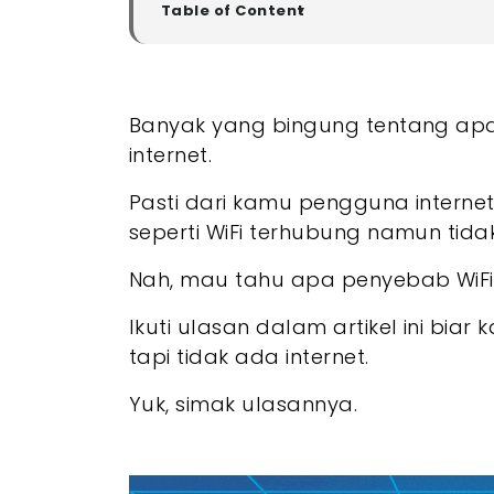
Table of Content
▼
Apa Itu WiFi Terhubung Tapi Tidak ada Inter
- Apa Penyebab WiFi Terhubung Tapi Tidak
- 1. Masalah dari ISP yang Digunakan
Banyak yang bingung tentang apa
- 2. Masalah Yang Ada Pada Router at
internet.
- 3. Permasalahan yang Ada di Konfigur
- 4. Pengaturan Firewall yang Terlalu Ket
Pasti dari kamu pengguna interne
- 5. Layanan yang Digunakan Memiliki 
seperti WiFi terhubung namun tida
- Cara Mengatasi WiFi Terhubung Tidak a
- 1. Mengganti Provider ISP yang Digunak
Nah, mau tahu apa penyebab WiFi 
- 2. Restart Perangkat WiFi atau Perangka
- 3. Memperbarui Alamat IP
Ikuti ulasan dalam artikel ini bi
- 4. Mengganti Server DNS
tapi tidak ada internet.
- Akhir Kata
Yuk, simak ulasannya.