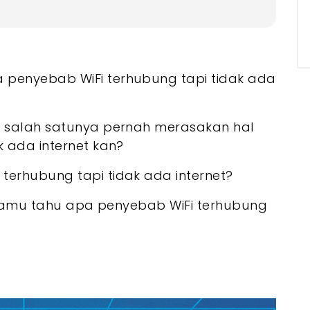
net
 ada Internet? Ini 5 Penyebabnya
 penyebab WiFi terhubung tapi tidak ada
au Modem
asi DNS
at
t salah satunya pernah merasakan hal
Batasan
k ada internet kan?
da Internet
an
terhubung tapi tidak ada internet?
t Penerima Sinyal WiFi
ar kamu tahu apa penyebab WiFi terhubung