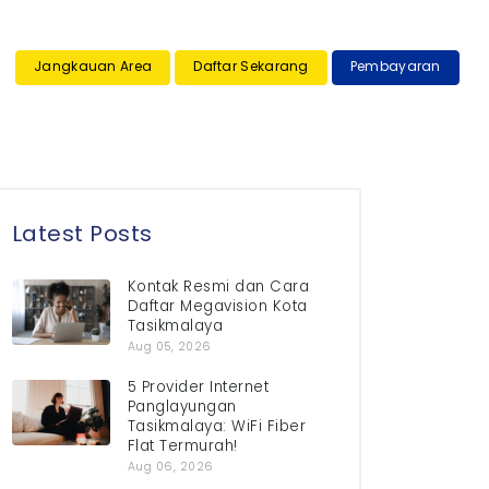
×
Jangkauan Area
Daftar Sekarang
Pembayaran
Latest Posts
Kontak Resmi dan Cara
Daftar Megavision Kota
Tasikmalaya
Aug 05, 2026
5 Provider Internet
Panglayungan
Tasikmalaya: WiFi Fiber
Flat Termurah!
Aug 06, 2026