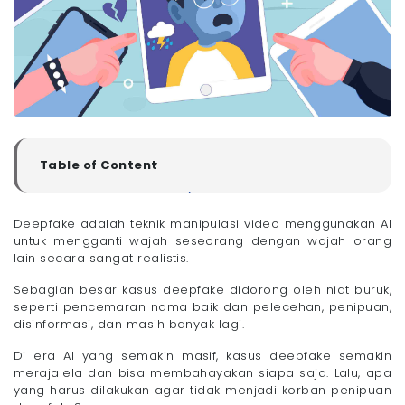
Table of Content
▼
Cara Kerja AI Deepfake (Memalsukan Wajah dan
Suara)
Deepfake adalah teknik manipulasi video menggunakan AI
- Cara Kerja Memalsukan Wajah (Video Deepfake)
untuk mengganti wajah seseorang dengan wajah orang
- Cara Kerja Memalsukan Suara (Voice Cloning)
lain secara sangat realistis.
Bahaya Deepfake (Modus Penipuan Video Call Palsu)
Sebagian besar kasus deepfake didorong oleh niat buruk,
- 1. Kerugian Finansial
seperti pencemaran nama baik dan pelecehan, penipuan,
- 2. Pencurian Data Sensitif
disinformasi, dan masih banyak lagi.
- 3. Pemerasan/Blackmailing
Di era AI yang semakin masif, kasus deepfake semakin
Cara Kenali Video Deepfake untuk Mencegah
merajalela dan bisa membahayakan siapa saja. Lalu, apa
Penipuan
yang harus dilakukan agar tidak menjadi korban penipuan
- 1. Distorsi pada Batas Wajah