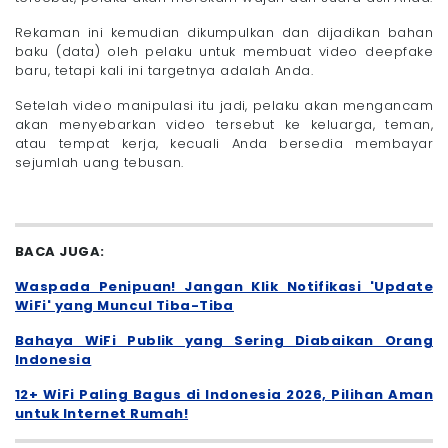
Rekaman ini kemudian dikumpulkan dan dijadikan bahan
baku (data) oleh pelaku untuk membuat video deepfake
baru, tetapi kali ini targetnya adalah Anda.
Setelah video manipulasi itu jadi, pelaku akan mengancam
akan menyebarkan video tersebut ke keluarga, teman,
atau tempat kerja, kecuali Anda bersedia membayar
sejumlah uang tebusan.
BACA JUGA:
Waspada Penipuan! Jangan Klik Notifikasi 'Update
WiFi' yang Muncul Tiba-Tiba
Bahaya WiFi Publik yang Sering Diabaikan Orang
Indonesia
12+ WiFi Paling Bagus di Indonesia 2026, Pilihan Aman
untuk Internet Rumah!