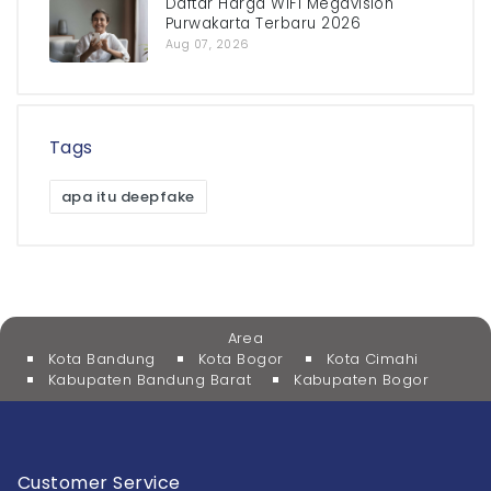
Daftar Harga WiFi Megavision
Purwakarta Terbaru 2026
Aug 07, 2026
Tags
apa itu deepfake
Area
Kota Bandung
Kota Bogor
Kota Cimahi
Kabupaten Bandung Barat
Kabupaten Bogor
Customer Service