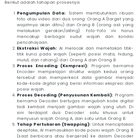
Berikut adalah tahapan prosesnya:
Pengumpulan Data:
Sistem membutuhkan ribuan
foto atau video dari dua orang: Orang A (target yang
wajahnya akan ditiru) dan Orang B (orang asli yang
melakukan gerakan/akting). Foto-foto ini harus
mencakup berbagai sudut wajah dan kondisi
pencahayaan.
Ekstraksi Wajah:
AI melacak dan memetakan titik-
titik kunci pada wajah (seperti posisi mata, hidung,
mulut, dan rahang) dari Orang A dan Orang B.
Proses Encoding (Kompresi):
Program bernama
Encoder mempelajari struktur wajah kedua orang
tersebut dan memperkecil data gambar menjadi
kode-kode digital yang berisi informasi ekspresi dan
posisi wajah.
Proses Decoding (Penyusunan Kembali):
Program
bernama Decoder bertugas mengubah kode digital
tadi kembali menjadi gambar wajah yang utuh. Di
sini terdapat dua Decoder: satu khusus untuk
menyusun wajah Orang A, dan satu untuk Orang B.
Tahap Pertukaran (Swapping):
Untuk menciptakan
deepfake, AI memasukkan kode posisi wajah Orang B
(saat berbicara atau bergerak) ke dalam Decoder