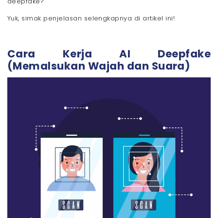
deepfake?
- 2. Gerakan Mata Tidak Wajar
Yuk, simak penjelasan selengkapnya di artikel ini!
- 3. Suara dan Gerak Bibir Tidak Sinkron
- 4. Cacat Saat Wajah Tertutup Objek
- 5. Emosi Suara Monoton
Cara Kerja AI Deepfake
Lindungi Aktivitas Digital Anda dengan WiFi
Megavision!
(Memalsukan Wajah dan Suara)