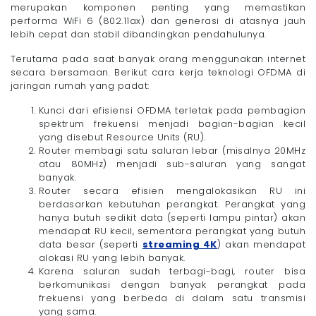
merupakan komponen penting yang memastikan
performa WiFi 6 (802.11ax) dan generasi di atasnya jauh
lebih cepat dan stabil dibandingkan pendahulunya.
Terutama pada saat banyak orang menggunakan internet
secara bersamaan. Berikut cara kerja teknologi OFDMA di
jaringan rumah yang padat:
Kunci dari efisiensi OFDMA terletak pada pembagian
spektrum frekuensi menjadi bagian-bagian kecil
yang disebut Resource Units (RU).
Router membagi satu saluran lebar (misalnya 20MHz
atau 80MHz) menjadi sub-saluran yang sangat
banyak.
Router secara efisien mengalokasikan RU ini
berdasarkan kebutuhan perangkat. Perangkat yang
hanya butuh sedikit data (seperti lampu pintar) akan
mendapat RU kecil, sementara perangkat yang butuh
data besar (seperti
streaming 4K
) akan mendapat
alokasi RU yang lebih banyak.
Karena saluran sudah terbagi-bagi, router bisa
berkomunikasi dengan banyak perangkat pada
frekuensi yang berbeda di dalam satu transmisi
yang sama.