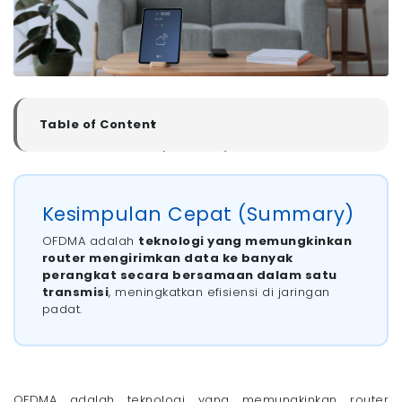
Table of Content
▼
Kesimpulan Cepat (Summary)
Bagaimana Cara Kerja OFDMA pada WiFi Modern?
Perbedaan OFDMA di WiFi 6 dan Teknologi WiFi 5
Kesimpulan Cepat (Summary)
Keuntungan OFDMA untuk Perangkat IoT dan Smart
Home
OFDMA adalah
teknologi yang memungkinkan
- 1. Efisiensi Pengiriman Data
router mengirimkan data ke banyak
perangkat secara bersamaan dalam satu
- 2. Menghilangkan Latensi
transmisi
, meningkatkan efisiensi di jaringan
- 3. Kapasitas Koneksi Lebih Luas
padat.
- 4. Mendukung Penghematan Baterai
WiFi Megavision Siap Dukung Banyak Perangkat dan
Smart Home!
OFDMA adalah teknologi yang memungkinkan router