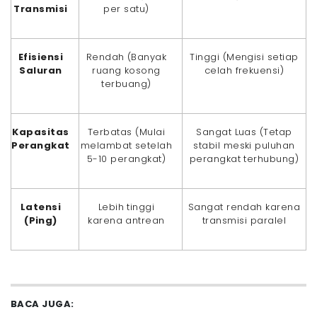
Transmisi
per satu)
Efisiensi
Rendah (Banyak
Tinggi (Mengisi setiap
Saluran
ruang kosong
celah frekuensi)
terbuang)
Kapasitas
Terbatas (Mulai
Sangat Luas (Tetap
Perangkat
melambat setelah
stabil meski puluhan
5-10 perangkat)
perangkat terhubung)
Latensi
Lebih tinggi
Sangat rendah karena
(Ping)
karena antrean
transmisi paralel
BACA JUGA: