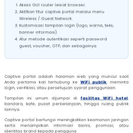
Akses GUI router lewat browser.
- 1. Proses Authentication Sebelum Akses Internet
Aktifkan fitur captive portal melalui menu
- 2. Pencatatan Aktivitas dan Identitas Pengguna
Wireless / Guest Network.
- 3. Mencegah Penyalahgunaan Jaringan
Kustomisasi tampilan login (logo, warna, teks,
- 4. Perlindungan Data dan Keamanan Tambahan
banner informasi).
Cara Pasang Captive Portal di Router untuk Jaringan
Bisnis
Atur metode autentikasi seperti password
Amankan Operasional Bisnis Anda dengan WiFi
guest, voucher, OTP, dan sebagainya.
Megavision yang Terpercaya!
Captive portal adalah halaman web yang muncul saat
Anda pertama kali terhubung ke
WiFi publik
, meminta
login, verifikasi, atau persetujuan syarat penggunaan.
Tampilan ini umum dijumpai di
fasilitas WiFi hotel
,
bandara, kafe, pusat perbelanjaan, hingga ruang publik
lainnya.
Captive portal berfungsi meningkatkan keamanan jaringan
serta menampilkan informasi bisnis, promosi, atau
identitas brand kepada pengguna.