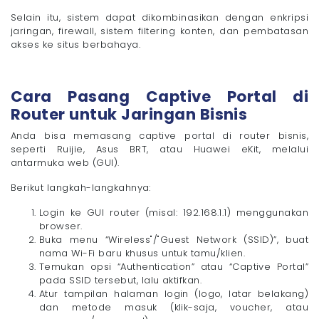
Selain itu, sistem dapat dikombinasikan dengan enkripsi
jaringan, firewall, sistem filtering konten, dan pembatasan
akses ke situs berbahaya.
Cara Pasang Captive Portal di
Router untuk Jaringan Bisnis
Anda bisa memasang captive portal di router bisnis,
seperti Ruijie, Asus BRT, atau Huawei eKit, melalui
antarmuka web (GUI).
Berikut langkah-langkahnya:
Login ke GUI router (misal: 192.168.1.1) menggunakan
browser.
Buka menu “Wireless"/"Guest Network (SSID)”, buat
nama Wi-Fi baru khusus untuk tamu/klien.
Temukan opsi “Authentication” atau “Captive Portal”
pada SSID tersebut, lalu aktifkan.
Atur tampilan halaman login (logo, latar belakang)
dan metode masuk (klik-saja, voucher, atau