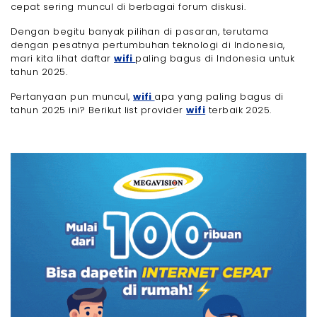
- 4. MNCPlay
cepat sering muncul di berbagai forum diskusi.
- 5. Balifiber
Dengan begitu banyak pilihan di pasaran, terutama
- 6. IndiHome
dengan pesatnya pertumbuhan teknologi di Indonesia,
- 7. Indosat Hifi
mari kita lihat daftar
wifi
paling bagus di Indonesia untuk
tahun 2025.
Perbandingan 7 Rekomendasi Daftar WiFi Paling
Bagus Diatas
Pertanyaan pun muncul,
wifi
apa yang paling bagus di
Penutup
tahun 2025 ini? Berikut list provider
wifi
terbaik 2025.