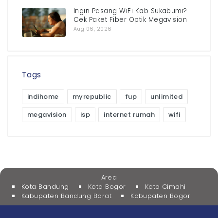
Ingin Pasang WiFi Kab Sukabumi?
Cek Paket Fiber Optik Megavision
Aug 06, 2026
Tags
indihome
myrepublic
fup
unlimited
megavision
isp
internet rumah
wifi
Area
Kota Bandung
Kota Bogor
Kota Cimahi
Kabupaten Bandung Barat
Kabupaten Bogor