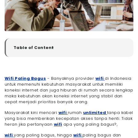
Table of Content
▼
Indikator Provider WiFi Dinilai Bagus
- 1. Kecepatan Internet yang Stabil
- 2. Jaringan Luas dan Cakupan Area yang Baik
Wifi Paling Bagus
- Banyaknya provider
wifi
di Indonesia
- 3. Layanan Pelanggan yang Responsif
untuk memenuhi kebutuhan masyarakat untuk memiliki
- 4. Harga yang Sesuai Dengan Kualitas
koneksi internet dan juga hiburan di rumah secara lengkap
maka kebutuhan akan koneksi internet yang stabil dan
- 5. Bebas FUP atau Batasan yang Jelas
cepat menjadi prioritas banyak orang.
- 6. Teknologi yang Digunakan
Daftar WiFi Paling Bagus di Indonesia Tahun 2025!
Masyarakat kini mencari
wifi
rumah
unlimited
tanpa kabel
yang bisa memberikan kecepatan akses tanpa henti. Tidak
- 1. Megavision
heran jika pertanyaan
wifi
apa yang paling bagus?,
- 2. MyRepublic
- 3. Biznet
wifi
yang paling bagus, hingga
wifi
paling bagus dan