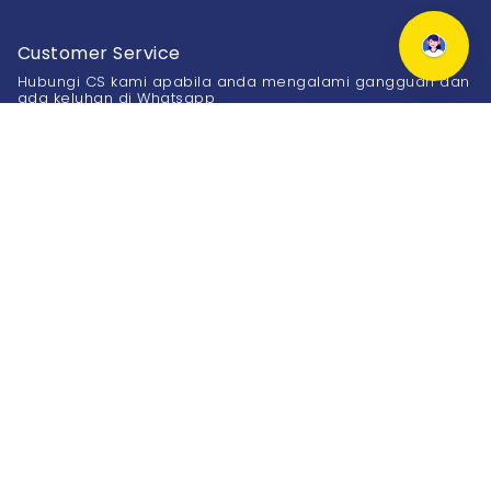
Customer Service
Hubungi CS kami apabila anda mengalami gangguan dan
ada keluhan di Whatsapp
0811-900-6877
Kantor
Bandung :
Bogor :
Jl. Karang Tinggal No.27
Jl. Bango No.2 - 4
Sukajadi, Bandung
Tanah Sereal, Bogor
(022) 8601 7999
(0251) 8303 699
Informasi
About Us
FAQ
Karir
Kebijakan & Privasi