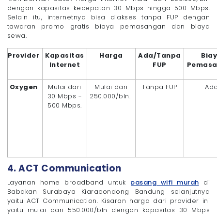
dengan kapasitas kecepatan 30 Mbps hingga 500 Mbps.
Selain itu, internetnya bisa diakses tanpa FUP dengan
tawaran promo gratis biaya pemasangan dan biaya
sewa.
Provider
Kapasitas
Harga
Ada/Tanpa
Bia
Internet
FUP
Pemasa
Oxygen
Mulai dari
Mulai dari
Tanpa FUP
Ad
30 Mbps -
250.000/bln.
500 Mbps.
4. ACT Communication
Layanan home broadband untuk
pasang wifi murah
di
Babakan Surabaya Kiaracondong Bandung selanjutnya
yaitu ACT Communication. Kisaran harga dari provider ini
yaitu mulai dari 550.000/bln dengan kapasitas 30 Mbps