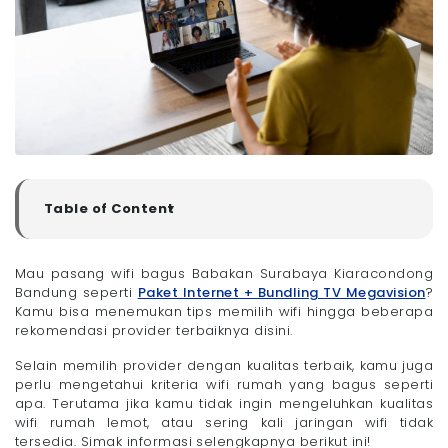
Table of Content
▼
Kenapa Wifi Fiber Optik Lebih Bagus?
11 Rekomendasi Wifi Bagus Babakan Surabaya
Mau pasang wifi bagus Babakan Surabaya Kiaracondong
Kiaracondong Bandung
Bandung seperti
Paket Internet + Bundling TV Megavision
?
- 1. Megavision
Kamu bisa menemukan tips memilih wifi hingga beberapa
rekomendasi provider terbaiknya disini.
- 2. Corpnet
- 3. Oxygen
Selain memilih provider dengan kualitas terbaik, kamu juga
- 4. ACT Communication
perlu mengetahui kriteria wifi rumah yang bagus seperti
apa. Terutama jika kamu tidak ingin mengeluhkan kualitas
- 5. XL Home
wifi rumah lemot, atau sering kali jaringan wifi tidak
- 6. MNC Play
tersedia. Simak informasi selengkapnya berikut ini!