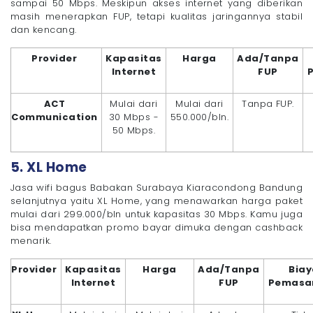
sampai 50 Mbps. Meskipun akses internet yang diberikan
masih menerapkan FUP, tetapi kualitas jaringannya stabil
dan kencang.
Provider
Kapasitas
Harga
Ada/Tanpa
Internet
FUP
ACT
Mulai dari
Mulai dari
Tanpa FUP.
Communication
30 Mbps -
550.000/bln.
50 Mbps.
5. XL Home
Jasa wifi bagus Babakan Surabaya Kiaracondong Bandung
selanjutnya yaitu XL Home, yang menawarkan harga paket
mulai dari 299.000/bln untuk kapasitas 30 Mbps. Kamu juga
bisa mendapatkan promo bayar dimuka dengan cashback
menarik.
Provider
Kapasitas
Harga
Ada/Tanpa
Bia
Internet
FUP
Pemasa