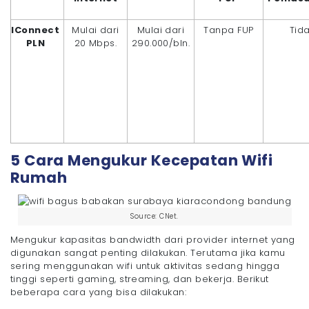
IConnect
Mulai dari
Mulai dari
Tanpa FUP
Tida
PLN
20 Mbps.
290.000/bln.
5 Cara Mengukur Kecepatan Wifi
Rumah
Source: CNet.
Mengukur kapasitas bandwidth dari provider internet yang
digunakan sangat penting dilakukan. Terutama jika kamu
sering menggunakan wifi untuk aktivitas sedang hingga
tinggi seperti gaming, streaming, dan bekerja. Berikut
beberapa cara yang bisa dilakukan: