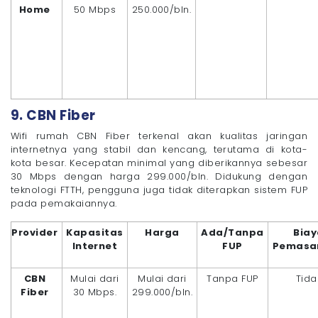
Home
50 Mbps
250.000/bln.
9. CBN Fiber
Wifi rumah CBN Fiber terkenal akan kualitas jaringan
internetnya yang stabil dan kencang, terutama di kota-
kota besar. Kecepatan minimal yang diberikannya sebesar
30 Mbps dengan harga 299.000/bln. Didukung dengan
teknologi FTTH, pengguna juga tidak diterapkan sistem FUP
pada pemakaiannya.
Provider
Kapasitas
Harga
Ada/Tanpa
Bia
Internet
FUP
Pemasa
CBN
Mulai dari
Mulai dari
Tanpa FUP
Tida
Fiber
30 Mbps.
299.000/bln.