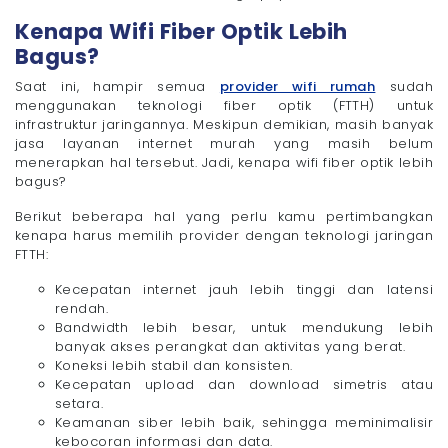
- 7. IndiHome
Kenapa Wifi Fiber Optik Lebih
- 8. Biznet Home
Bagus?
- 9. CBN Fiber
- 10. MyRepublic
Saat ini, hampir semua
provider wifi rumah
sudah
- 11. Iconnet PLN
menggunakan teknologi fiber optik (FTTH) untuk
infrastruktur jaringannya. Meskipun demikian, masih banyak
5 Cara Mengukur Kecepatan Wifi Rumah
jasa layanan internet murah yang masih belum
Daftar Megavision, Solusi Wifi Bagus dengan
menerapkan hal tersebut. Jadi, kenapa wifi fiber optik lebih
Kapasitas Internet Hingga 300 Mbps Tanpa FUP!
bagus?
Berikut beberapa hal yang perlu kamu pertimbangkan
kenapa harus memilih provider dengan teknologi jaringan
FTTH:
Kecepatan internet jauh lebih tinggi dan latensi
rendah.
Bandwidth lebih besar, untuk mendukung lebih
banyak akses perangkat dan aktivitas yang berat.
Koneksi lebih stabil dan konsisten.
Kecepatan upload dan download simetris atau
setara.
Keamanan siber lebih baik, sehingga meminimalisir
kebocoran informasi dan data.