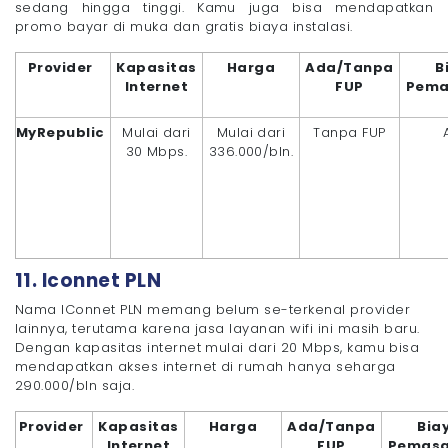
sedang hingga tinggi. Kamu juga bisa mendapatkan
promo bayar di muka dan gratis biaya instalasi.
Provider
Kapasitas
Harga
Ada/Tanpa
B
Internet
FUP
Pema
MyRepublic
Mulai dari
Mulai dari
Tanpa FUP
30 Mbps.
336.000/bln.
11. Iconnet PLN
Nama IConnet PLN memang belum se-terkenal provider
lainnya, terutama karena jasa layanan wifi ini masih baru.
Dengan kapasitas internet mulai dari 20 Mbps, kamu bisa
mendapatkan akses internet di rumah hanya seharga
290.000/bln saja.
Provider
Kapasitas
Harga
Ada/Tanpa
Bia
Internet
FUP
Pemas