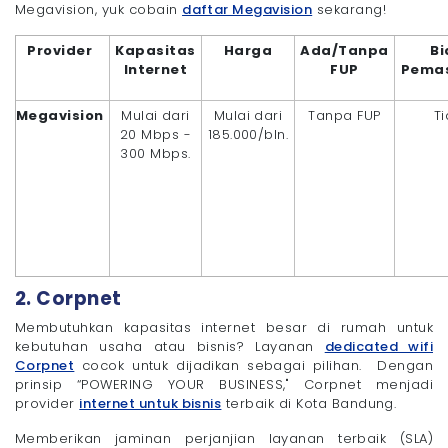
Megavision, yuk cobain
daftar Megavision
sekarang!
Provider
Kapasitas
Harga
Ada/Tanpa
Bi
Internet
FUP
Pema
Megavision
Mulai dari
Mulai dari
Tanpa FUP
T
20 Mbps -
185.000/bln.
300 Mbps.
2. Corpnet
Membutuhkan kapasitas internet besar di rumah untuk
kebutuhan usaha atau bisnis? Layanan
dedicated wifi
Corpnet
cocok untuk dijadikan sebagai pilihan. Dengan
prinsip “POWERING YOUR BUSINESS," Corpnet menjadi
provider
internet untuk bisnis
terbaik di Kota Bandung.
Memberikan jaminan perjanjian layanan terbaik (SLA)