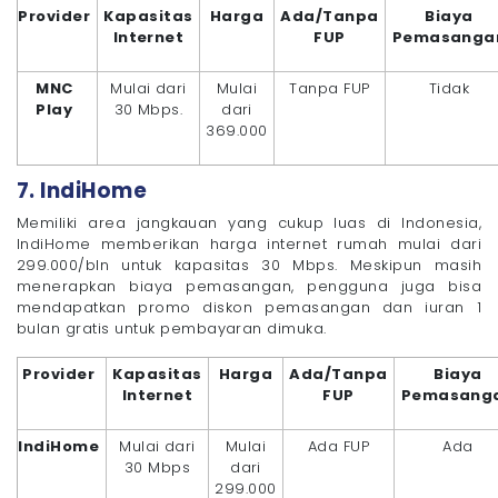
Provider
Kapasitas
Harga
Ada/Tanpa
Biaya
Internet
FUP
Pemasanga
MNC
Mulai dari
Mulai
Tanpa FUP
Tidak
Play
30 Mbps.
dari
369.000
7. IndiHome
Memiliki area jangkauan yang cukup luas di Indonesia,
IndiHome memberikan harga internet rumah mulai dari
299.000/bln untuk kapasitas 30 Mbps. Meskipun masih
menerapkan biaya pemasangan, pengguna juga bisa
mendapatkan promo diskon pemasangan dan iuran 1
bulan gratis untuk pembayaran dimuka.
Provider
Kapasitas
Harga
Ada/Tanpa
Biaya
Internet
FUP
Pemasang
IndiHome
Mulai dari
Mulai
Ada FUP
Ada
30 Mbps
dari
299.000