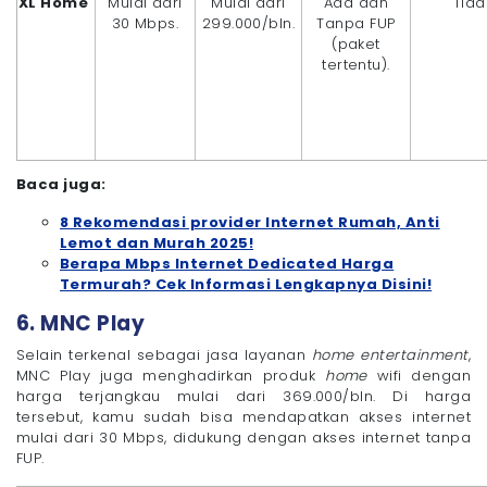
XL Home
Mulai dari
Mulai dari
Ada dan
Tida
30 Mbps.
299.000/bln.
Tanpa FUP
(paket
tertentu).
Baca juga:
8 Rekomendasi provider Internet Rumah, Anti
Lemot dan Murah 2025!
Berapa Mbps Internet Dedicated Harga
Termurah? Cek Informasi Lengkapnya Disini!
6. MNC Play
Selain terkenal sebagai jasa layanan
home entertainment
,
MNC Play juga menghadirkan produk
home
wifi dengan
harga terjangkau mulai dari 369.000/bln. Di harga
tersebut, kamu sudah bisa mendapatkan akses internet
mulai dari 30 Mbps, didukung dengan akses internet tanpa
FUP.