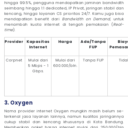
hingga 99.5%, pengguna mendapatkan jaminan bandwidth
seimbang hingga 1:1 dedicated, IP Privat, jaringan stabil dan
kencang, hingga layanan CS prioritas 24/7. Kamu juga bisa
mendapatkan benefit dari
Bandwidth on Demand
, untuk
menambah kuota internet di tengah pemakaian (
Real-
time
).
Provider
Kapasitas
Harga
Ada/Tanpa
Biay
Internet
FUP
Pemasa
Corpnet
Mulai dari
Mulai dari
Tanpa FUP
Tida
5 Mbps - 1
600.000/bln.
Gbps.
3. Oxygen
Nama provider internet Oxygen mungkin masih belum se-
terkenal jasa layanan lainnya, namun kualitas jaringannya
cukup stabil dan kencang khususnya di Kota Bandung.
Memberikan paket harga internet mulai dari 250.000/bln