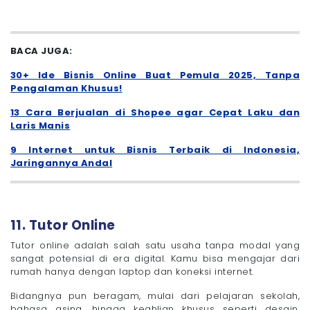
BACA JUGA:
30+ Ide Bisnis Online Buat Pemula 2025, Tanpa
Pengalaman Khusus!
13 Cara Berjualan di Shopee agar Cepat Laku dan
Laris Manis
9 Internet untuk Bisnis Terbaik di Indonesia,
Jaringannya Andal
11. Tutor Online
Tutor online adalah salah satu usaha tanpa modal yang
sangat potensial di era digital. Kamu bisa mengajar dari
rumah hanya dengan laptop dan koneksi internet.
Bidangnya pun beragam, mulai dari pelajaran sekolah,
bahasa asing, hingga keahlian khusus seperti desain,