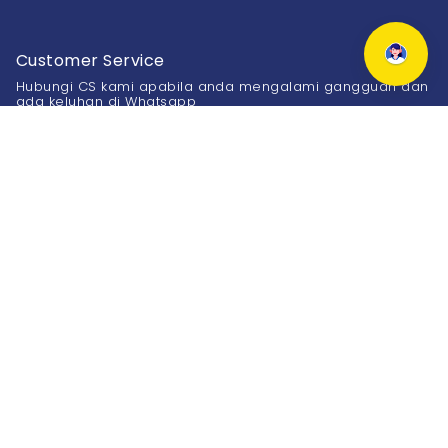
Customer Service
Hubungi CS kami apabila anda mengalami gangguan dan
ada keluhan di Whatsapp
0811-900-6877
Kantor
Bandung :
Bogor :
Jl. Karang Tinggal No.27
Jl. Bango No.2 - 4
Sukajadi, Bandung
Tanah Sereal, Bogor
(022) 8601 7999
(0251) 8303 699
Informasi
About Us
FAQ
Karir
Kebijakan & Privasi