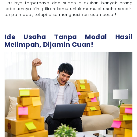
Hasilnya terpercaya dan sudah dilakukan banyak orang
- 11. Tutor Online
sebelumnya. Kini giliran kamu untuk memulai usaha sendiri
- 12. Agen Asuransi
tanpa modal, tetapi bisa menghasilkan cuan besar!
- 13. Jasa Edit Video
- 14. Jasa Fotografi
Ide Usaha Tanpa Modal Hasil
- 15. Jasa Desain Grafis
Melimpah, Dijamin Cuan!
WiFi Megavision Siap Dukung Kamu Jalankan Usaha
Tanpa Modal Besar!