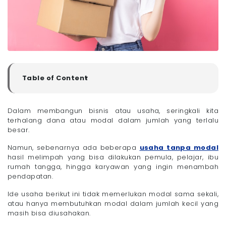
Table of Content
▼
Ide Usaha Tanpa Modal Hasil Melimpah, Dijamin
Cuan!
Dalam membangun bisnis atau usaha, seringkali kita
- 1. Dropshipping
terhalang dana atau modal dalam jumlah yang terlalu
- 2. Reseller
besar.
- 3. Jasa Penerjemah
Namun, sebenarnya ada beberapa
usaha tanpa modal
- 4. Makelar Properti
hasil melimpah yang bisa dilakukan pemula, pelajar, ibu
- 5. Jasa Desain Website
rumah tangga, hingga karyawan yang ingin menambah
pendapatan.
- 6. Toko Buku Elektronik
- 7. Jasa Freelance Writer
Ide usaha berikut ini tidak memerlukan modal sama sekali,
- 8. Jasa Titip Barang
atau hanya membutuhkan modal dalam jumlah kecil yang
masih bisa diusahakan.
- 9. Jasa Asisten Virtual
- 10. Affiliate Marketer