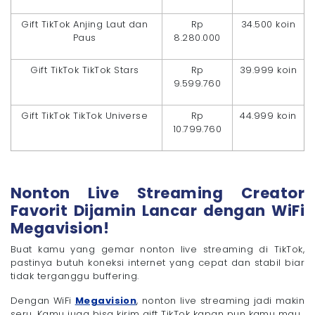
Gift TikTok Anjing Laut dan
Rp
34.500 koin
Paus
8.280.000
Gift TikTok TikTok Stars
Rp
39.999 koin
9.599.760
Gift TikTok TikTok Universe
Rp
44.999 koin
10.799.760
Nonton Live Streaming Creator
Favorit Dijamin Lancar dengan WiFi
Megavision!
Buat kamu yang gemar nonton live streaming di TikTok,
pastinya butuh koneksi internet yang cepat dan stabil biar
tidak terganggu buffering.
Dengan WiFi
Megavision
, nonton live streaming jadi makin
seru. Kamu juga bisa kirim gift TikTok kapan pun kamu mau.