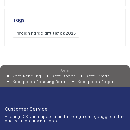
Tags
rincian harga gift tiktok 2025
Area
Kota Bandung
Kota Bogor
Kota Cimahi
Kabupaten Bandung Barat
Kabupaten Bogor
Customer Service
Hubungi CS kami apabila anda mengalami gangguan dan
ada keluhan di Whatsapp