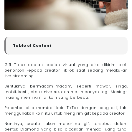
Table of Content
▼
Daftar Rincian Harga Gift TikTok 2025 Terbaru dan
Terlengkap
Gift Tiktok adalah hadiah virtual yang bisa dikirim oleh
- 1. Rincian Harga Gift TikTok 2025 Rp 240 (1 Koin)
penonton kepada creator TikTok saat sedang melakukan
- 2. Rincian Harga Gift TikTok 2025 Antara Rp 100
live streaming.
Ribu - Rp 1 Juta (450 - 3.999 Koin)
Bentuknya bermacam-macam, seperti mawar, singa,
- 3. Rincian Harga Gift TikTok 2025 di Atas Rp 1 Juta
(10.000 - 44.999 Koin)
mobil, kastil, atau universe, dan masih banyak lagi. Masing-
masing memiliki nilai koin yang berbeda.
Nonton Live Streaming Creator Favorit Dijamin Lancar
dengan WiFi Megavision!
Penonton bisa membeli koin TikTok dengan uang asli, lalu
menggunakan koin itu untuk mengirim gift kepada creator.
Nantinya, creator akan menerima gift tersebut dalam
bentuk Diamond yang bisa dicairkan menjadi uang tunai