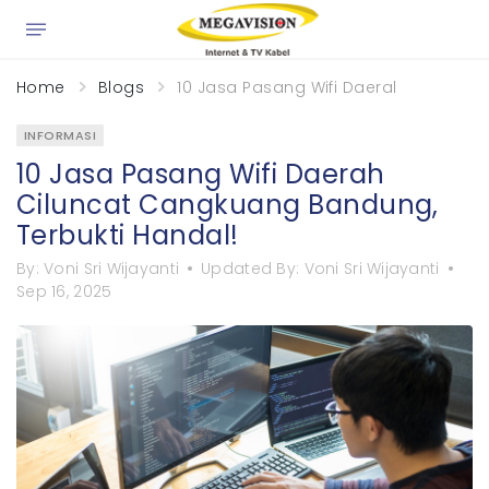
×
Home
Blogs
10 Jasa Pasang Wifi Daerah Ciluncat
INFORMASI
10 Jasa Pasang Wifi Daerah
Ciluncat Cangkuang Bandung,
Terbukti Handal!
By:
Voni Sri Wijayanti
Updated By:
Voni Sri Wijayanti
Sep 16, 2025