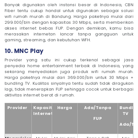
Banyak digunakan oleh instansi besar di Indonesia, CBN
Fiber tentu cukup handal untuk digunakan sebagai solusi
wifi rumah murah di Bandung. Harga paketnya mulai dari
299.000/bln dengan kapasitas 30 Mbps, serta memberikan
akses internet bebas FUP. Dengan demikian, kamu bisa
merasakan internetan lancar tanpa gangguan untuk
gaming, streaming, dan kebutuhan WFH.
10. MNC Play
Provider yang satu ini cukup terkenal sebagai jasa
penyedia home entertainment terbaik di Indonesia, yang
sekarang menyediakan juga produk wifi rumah murah.
Harga paketnya mulai dari 369.000/bln untuk 30 Mbps +
bundling TV. Kualitas sinyalnya tentu sudah tidak diragukan
lagi, tidak menerapkan FUP sehingga cocok untuk berbagai
aktivitas internet berat di rumah.
Provider
Kapasitas
Harga
Ada/Tanpa
Bundlin
Internet
TV
FUP
Ada/Ti