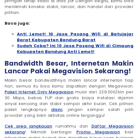
jaringan tetap stabil di atas
ya
! Dengan begitu, kamu bisa
menikmati koneksi stabil, lancar, dan handal dari provider
pilihan.
Baca juga:
Anti Lemot! 10 Jasa Pasang Wifi di Batujajar
Barat Kabupaten Bandung Barat
Sudah Coba? Ini 10 Jasa Pasang Wifi di Cimaung
Kabupaten Bandung Anti Lemot!
Bandwidth Besar, Internetan Makin
Lancar Pakai Megavision Sekarang!
Makin besar bandwidthnya makin lancar internetan tiap
hari, semua itu bisa kamu dapatkan dengan Megavision.
Paket Internet Only Megavision
mulai dari 229.000/bln per
30 Mbps, bebas FUP dan gratis biaya instalasi dijamin
sinyal kencang dan stabil sampai akhir bulan. Cek pilihan
paket lengkapnya
disini
, jangan sampai salah pilih
provider yang bikin aktivitas online terganggu!
Cek area jangkauan
rumahmu dan
Daftar Megavision
sekarang
! Nikmati berbagai
Promo Megavision
biar
internetan makin hemat dan dapatkan biaya iuran bulanan