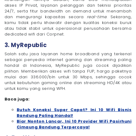
akses IP Privat, layanan pelanggan dan teknisi prioritas
24/7, serta fitur bandwidth on demand untuk menambah
dan mengurangi kapasitas secara
real-time
. Sekarang,
kamu tidak perlu khawatir dengan kualitas koneksi buruk
atau tidak stabil untuk operasional perusahaan bersama
dedicated wifi dari Corpnet.
3. MyRepublic
Salah satu jasa layanan home broadband yang terkenal
sebagai penyedia internet gaming dan streaming paling
handal di Indonesia, MyRepublic juga cocok dijadikan
pilihan. Memberikan akses wifi tanpa FUP, harga paketnya
mulai dari 336.000/bln untuk 30 Mbps, sehingga cocok
untuk kebutuhan gaming online dan streaming HD/4K atau
untuk kamu yang sering WFH.
Baca juga:
Butuh Koneksi Super Cepat? Ini 10 Wifi Bisnis
Bandung Paling Handal!
Biar Nonton Lancar, Ini 10 Provider Wifi Pasirhuni
Cimaung Bandung Terpercaya!