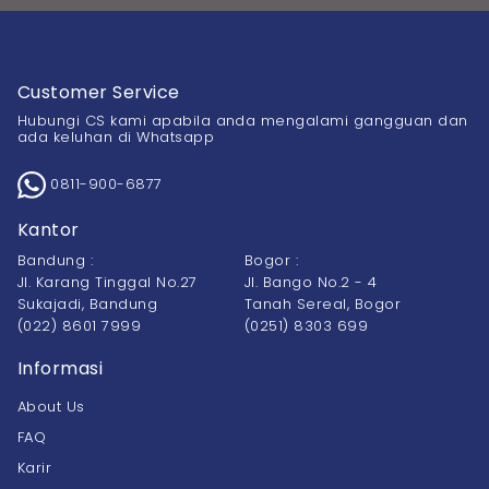
Customer Service
Hubungi CS kami apabila anda mengalami gangguan dan
ada keluhan di Whatsapp
0811-900-6877
Kantor
Bandung :
Bogor :
Jl. Karang Tinggal No.27
Jl. Bango No.2 - 4
Sukajadi, Bandung
Tanah Sereal, Bogor
(022) 8601 7999
(0251) 8303 699
Informasi
About Us
FAQ
Karir