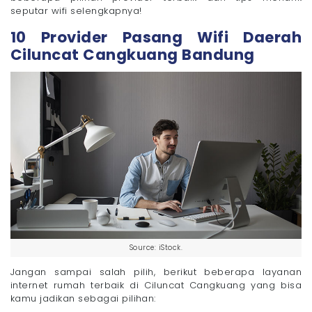
seputar wifi selengkapnya!
- 10. MNC Play
Apakah Wifi Bisa Terganggu oleh Peralatan Rumah
10 Provider Pasang Wifi Daerah
Tangga?
Ciluncat Cangkuang Bandung
Cara agar Sinyal Wifi Tetap Stabil di Rumah
Bandwidth Besar, Internetan Makin Lancar Pakai
Megavision Sekarang!
Source: iStock.
Jangan sampai salah pilih, berikut beberapa layanan
internet rumah terbaik di Ciluncat Cangkuang yang bisa
kamu jadikan sebagai pilihan: