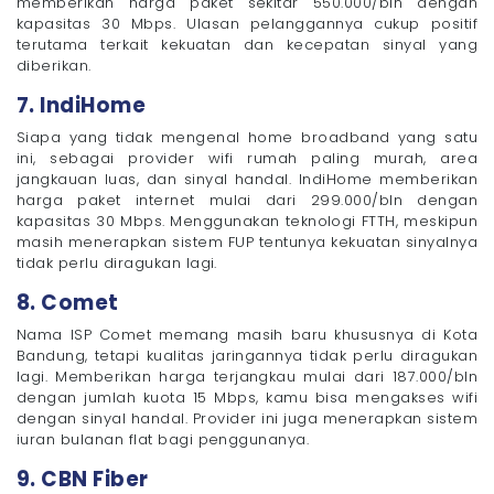
memberikan harga paket sekitar 550.000/bln dengan
kapasitas 30 Mbps. Ulasan pelanggannya cukup positif
terutama terkait kekuatan dan kecepatan sinyal yang
diberikan.
7. IndiHome
Siapa yang tidak mengenal home broadband yang satu
ini, sebagai provider wifi rumah paling murah, area
jangkauan luas, dan sinyal handal. IndiHome memberikan
harga paket internet mulai dari 299.000/bln dengan
kapasitas 30 Mbps. Menggunakan teknologi FTTH, meskipun
masih menerapkan sistem FUP tentunya kekuatan sinyalnya
tidak perlu diragukan lagi.
8. Comet
Nama ISP Comet memang masih baru khususnya di Kota
Bandung, tetapi kualitas jaringannya tidak perlu diragukan
lagi. Memberikan harga terjangkau mulai dari 187.000/bln
dengan jumlah kuota 15 Mbps, kamu bisa mengakses wifi
dengan sinyal handal. Provider ini juga menerapkan sistem
iuran bulanan flat bagi penggunanya.
9. CBN Fiber