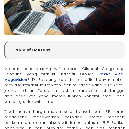
Table of Content
▼
10 Provider Pasang Wifi Daerah Ciluncat Cangkuang
Bandung
Mencari jasa pasang wifi daerah Ciluncat Cangkuang
- 1. Megavision
Bandung yang terbukti handal seperti
Paket MAXI
- 2. Corpnet
Megavision
? Di Bandung saat ini tersedia banyak sekali
provider internet murah tapi gak murahan yang bisa kamu
- 3. MyRepublic
jadikan pilihan. Terutama saat ini banyak rumah tangga
- 4. FastNet
dan anak kos yang membutuhkan koneksi stabil dan
- 5. Biznet Home
kencang untuk wifi rumah.
- 6. ACT Communication
Tidak hanya harga murah saja, banyak dari ISP home
- 7. IndiHome
broadband menawarkan berbagai promo menarik,
- 8. Comet
bahkan memberikan akses wifi tanpa batasan FUP. Berikut
- 9. CBN Fiber
beberapa pilihan provider terbaik dan tips menarik