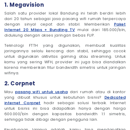
1. Megavision
Salah satu provider lokal Bandung ini telah berdiri lebih
dari 20 tahun sebagai jasa pasang wifi rumah terpercaya
dengan sinyal cepat dan stabil. Memberikan
Paket
Internet 20 Mbps + Bundling TV
mulai dari 185.000/bln,
didukung dengan akses jaringan bebas FUP.
Teknologi FTTH yang digunakan, membuat kualitas
jaringannya selalu kencang dan stabil, sehingga cocok
untuk digunakan aktivitas gaming atau streaming. Untuk
kamu yang sering WFH, provider ini juga bisa diandalkan
karena memberikan fitur bandwidth simetris untuk jaringan
wifinya.
2. Corpnet
Mau
pasang wifi untuk usaha
dari rumah atau di kantor
yang dibuat khusus untuk kebutuhan bisnis?
Dedicated
internet Corpnet
hadir sebagai solusi terbaik. Internet
untuk bisnis ini bisa didapatkan hanya dengan harga
600.000/bln dengan kapasitas bandwidth 1:1 simetris,
sehingga tidak dibagi dengan pengguna lain.
Keuntungan lainnya adalah, kamu bisa mendapatkan