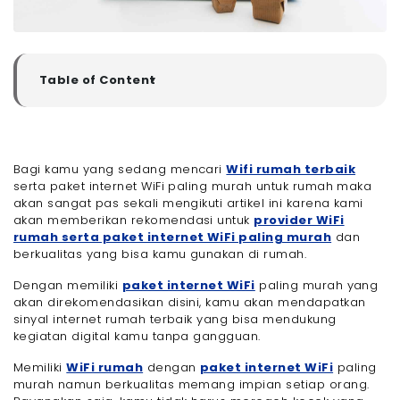
Table of Content
▼
Provider WiFi Rumah Unlimited Tanpa Kabel Terbaik
dan Memiliki Paket Internet WiFi Paling Murah
- Mengapa Harus Provider Internet Rumah Murah
Unlimited dari Megavision?
Bagi kamu yang sedang mencari
Wifi rumah terbaik
- 1. Banyak Pilihan Paket Internet yang Tersedia
serta paket internet WiFi paling murah untuk rumah maka
akan sangat pas sekali mengikuti artikel ini karena kami
- 2. Menggunakan Teknologi Terbaru dan Terkini
akan memberikan rekomendasi untuk
provider WiFi
- 3. Banyak Promo Menarik Bagi Pelanggan
rumah serta paket internet WiFi paling murah
dan
- Paket Internet WiFi Paling Murah yang Tersedia di
berkualitas yang bisa kamu gunakan di rumah.
Megavision
Akhir Kata
Dengan memiliki
paket internet WiFi
paling murah yang
akan direkomendasikan disini, kamu akan mendapatkan
sinyal internet rumah terbaik yang bisa mendukung
kegiatan digital kamu tanpa gangguan.
Memiliki
WiFi rumah
dengan
paket internet WiFi
paling
murah namun berkualitas memang impian setiap orang.