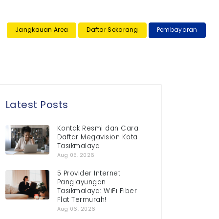
×
Jangkauan Area
Daftar Sekarang
Pembayaran
Latest Posts
Kontak Resmi dan Cara
Daftar Megavision Kota
Tasikmalaya
Aug 05, 2026
5 Provider Internet
Panglayungan
Tasikmalaya: WiFi Fiber
Flat Termurah!
Aug 06, 2026