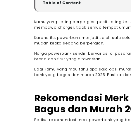
Table of Content
▼
Rekomendasi Merk Power Bank yang Bagus 
- 1. Veger Powerbank 20.000 mAh V80
Kamu yang sering berpergian pasti sering kesu
membawa charger, tidak semua tempat umum 
- 2. ROBOT RT190 Powerbank 10.000 mAh
- 3. ACOME AP113 GX-201
Karena itu, powerbank menjadi salah satu solu
- 4. JETE Powerbank A101 5000mAh
mudah ketika sedang berpergian.
- 5. VIVAN VPB-M10 Powerbank 10000mah
Harga powerbank sendiri bervariasi di pasaran
- 6. JETE C11 Series
brand dan fitur yang ditawarkan.
- 7. VIVAN Powerbank VPB-E10
Bagi kamu yang mau tahu apa saja opsi murah
- 8. OLIKE Wireless Power Bank P302 Magn
bank yang bagus dan murah 2025. Pastikan k
- 9. USAMS Powerbank 10000mAh CD240
- 10. Xiaomi 33W Power Bank 20.000 mAh
Akhir Kata
Rekomendasi Merk
Bagus dan Murah 2
Berikut rekomendasi merk powerbank yang bag