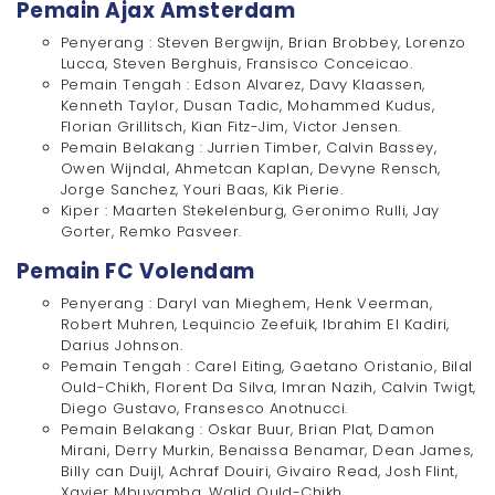
Pemain Ajax Amsterdam
Penyerang : Steven Bergwijn, Brian Brobbey, Lorenzo
Lucca, Steven Berghuis, Fransisco Conceicao.
Pemain Tengah : Edson Alvarez, Davy Klaassen,
Kenneth Taylor, Dusan Tadic, Mohammed Kudus,
Florian Grillitsch, Kian Fitz-Jim, Victor Jensen.
Pemain Belakang : Jurrien Timber, Calvin Bassey,
Owen Wijndal, Ahmetcan Kaplan, Devyne Rensch,
Jorge Sanchez, Youri Baas, Kik Pierie.
Kiper : Maarten Stekelenburg, Geronimo Rulli, Jay
Gorter, Remko Pasveer.
Pemain FC Volendam
Penyerang : Daryl van Mieghem, Henk Veerman,
Robert Muhren, Lequincio Zeefuik, Ibrahim El Kadiri,
Darius Johnson.
Pemain Tengah : Carel Eiting, Gaetano Oristanio, Bilal
Ould-Chikh, Florent Da Silva, Imran Nazih, Calvin Twigt,
Diego Gustavo, Fransesco Anotnucci.
Pemain Belakang : Oskar Buur, Brian Plat, Damon
Mirani, Derry Murkin, Benaissa Benamar, Dean James,
Billy can Duijl, Achraf Douiri, Givairo Read, Josh Flint,
Xavier Mbuyamba, Walid Ould-Chikh.