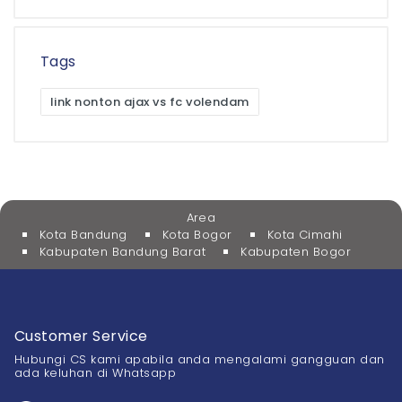
Tags
link nonton ajax vs fc volendam
Area
Kota Bandung
Kota Bogor
Kota Cimahi
Kabupaten Bandung Barat
Kabupaten Bogor
Customer Service
Hubungi CS kami apabila anda mengalami gangguan dan
ada keluhan di Whatsapp