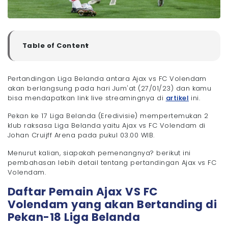
Table of Content
▼
Daftar Pemain Ajax VS FC Volendam yang akan
Bertanding di Pekan-18 Liga Belanda
Pertandingan Liga Belanda antara Ajax vs FC Volendam
- Pemain Ajax Amsterdam
akan berlangsung pada hari Jum'at (27/01/23) dan kamu
- Pemain FC Volendam
bisa mendapatkan link live streamingnya di
artikel
ini.
Prediksi Pertandingan dan Link Streaming Eridivisie
Pekan ke 17 Liga Belanda (Eredivisie) mempertemukan 2
Ajax Amsterdam Vs FC Volendam
klub raksasa Liga Belanda yaitu Ajax vs FC Volendam di
- Link Streaming Liga Belanda Ajax Vs FC
Johan Cruijff Arena pada pukul 03.00 WIB.
Volendam
- Penutup
Menurut kalian, siapakah pemenangnya? berikut ini
pembahasan lebih detail tentang pertandingan Ajax vs FC
Volendam.
Daftar Pemain Ajax VS FC
Volendam yang akan Bertanding di
Pekan-18 Liga Belanda