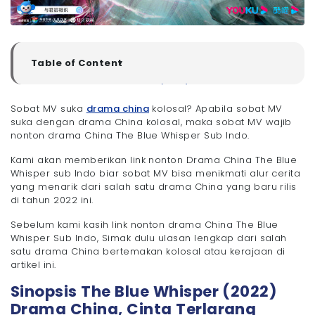
Table of Content
▼
Sinopsis The Blue Whisper (2022) Drama China, Cinta
Terlarang antara Iblis dan Putri Duyung
Sobat MV suka
drama china
kolosal? Apabila sobat MV
- Daftar Cast dalam Drama China The Blue
suka dengan drama China kolosal, maka sobat MV wajib
Whisper 2022
nonton drama China The Blue Whisper Sub Indo.
- Link Nonton dan Download Drama China The Blue
Whisper Sub Indo
Kami akan memberikan link nonton Drama China The Blue
- Link Nonton Drama China The Blue Whisper Sub
Whisper sub Indo biar sobat MV bisa menikmati alur cerita
Indo
yang menarik dari salah satu drama China yang baru rilis
- Link Download Drama China The Blue Whisper
di tahun 2022 ini.
sub Indo
- Penutup
Sebelum kami kasih link nonton drama China The Blue
Whisper Sub Indo, Simak dulu ulasan lengkap dari salah
satu drama China bertemakan kolosal atau kerajaan di
artikel ini.
Sinopsis The Blue Whisper (2022)
Drama China, Cinta Terlarang