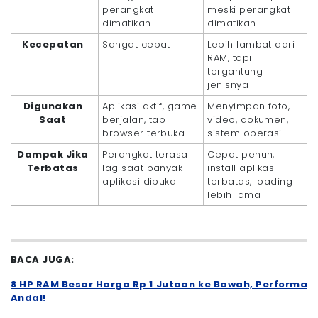
perangkat
meski perangkat
dimatikan
dimatikan
Kecepatan
Sangat cepat
Lebih lambat dari
RAM, tapi
tergantung
jenisnya
Digunakan
Aplikasi aktif, game
Menyimpan foto,
Saat
berjalan, tab
video, dokumen,
browser terbuka
sistem operasi
Dampak Jika
Perangkat terasa
Cepat penuh,
Terbatas
lag saat banyak
install aplikasi
aplikasi dibuka
terbatas, loading
lebih lama
BACA JUGA:
8 HP RAM Besar Harga Rp 1 Jutaan ke Bawah, Performa
Andal!