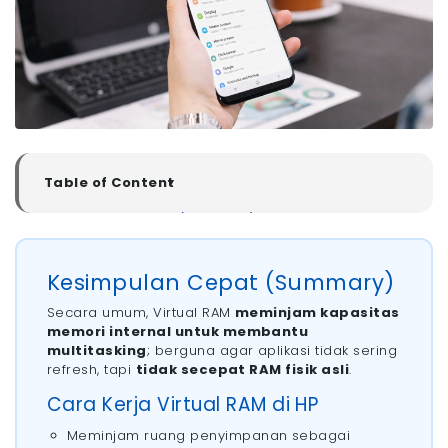
Table of Content
▼
Kesimpulan Cepat (Summary)
- Cara Kerja Virtual RAM di HP
Cara Kerja Virtual RAM di HP
Kesimpulan Cepat (Summary)
Perbedaan Kecepatan RAM dan Storage Internal
Secara umum, Virtual RAM
meminjam kapasitas
Cara Mengaktifkan Fitur RAM Plus di HP
memori internal untuk membantu
- 1. Cara Mengaktifkan RAM Plus di HP Samsung
multitasking
; berguna agar aplikasi tidak sering
- 2. Cara Mengaktifkan RAM Expansion di HP Oppo,
refresh, tapi
tidak secepat RAM fisik asli
.
Vivo, dan Realme
Cara Kerja Virtual RAM di HP
Aktivitas Lebih Lancar dan Cepat dengan WiFi
Megavision!
Meminjam ruang penyimpanan sebagai