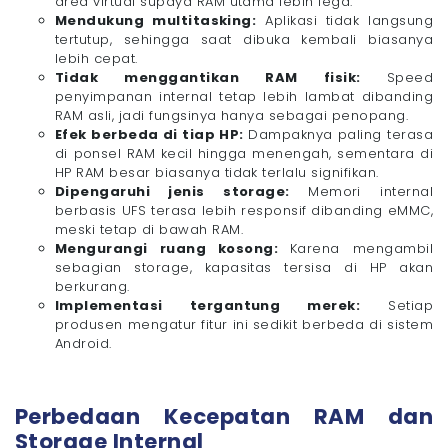
area virtual supaya RAM utama lebih lega.
Mendukung multitasking:
Aplikasi tidak langsung
tertutup, sehingga saat dibuka kembali biasanya
lebih cepat.
Tidak menggantikan RAM fisik:
Speed
penyimpanan internal tetap lebih lambat dibanding
RAM asli, jadi fungsinya hanya sebagai penopang.
Efek berbeda di tiap HP:
Dampaknya paling terasa
di ponsel RAM kecil hingga menengah, sementara di
HP RAM besar biasanya tidak terlalu signifikan.
Dipengaruhi jenis storage:
Memori internal
berbasis UFS terasa lebih responsif dibanding eMMC,
meski tetap di bawah RAM.
Mengurangi ruang kosong:
Karena mengambil
sebagian storage, kapasitas tersisa di HP akan
berkurang.
Implementasi tergantung merek:
Setiap
produsen mengatur fitur ini sedikit berbeda di sistem
Android.
Perbedaan Kecepatan RAM dan
Storage Internal