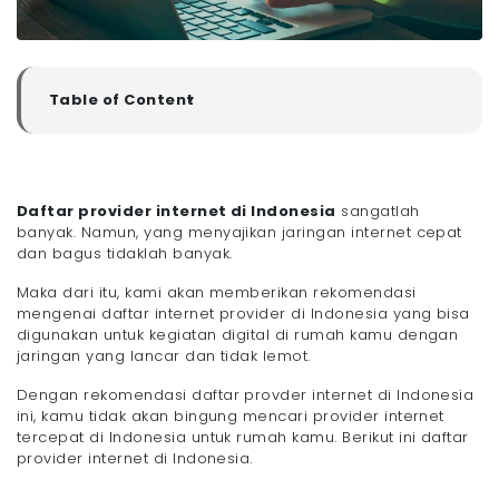
Table of Content
▼
1. Megavision
2. Indihome
3. Biznet
Daftar provider internet di Indonesia
sangatlah
4. My Republic
banyak. Namun, yang menyajikan jaringan internet cepat
5. MNC Play
dan bagus tidaklah banyak.
6. First Media
Maka dari itu, kami akan memberikan rekomendasi
7. Iconnet
mengenai daftar internet provider di Indonesia yang bisa
8. XL Home
digunakan untuk kegiatan digital di rumah kamu dengan
jaringan yang lancar dan tidak lemot.
- Kesimpulan Mengenai Daftar Provider Internet di
Indonesia
Dengan rekomendasi daftar provder internet di Indonesia
ini, kamu tidak akan bingung mencari provider internet
tercepat di Indonesia untuk rumah kamu. Berikut ini daftar
provider internet di Indonesia.