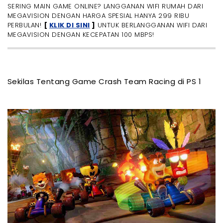
SERING MAIN GAME ONLINE? LANGGANAN WIFI RUMAH DARI
- Sering Main Game Online? Langganan WiFi 100
MEGAVISION DENGAN HARGA SPESIAL HANYA 299 RIBU
Mbps dari Megavision Biar Main Game Online Lebih
PERBULAN!
[
KLIK DI SINI
]
UNTUK BERLANGGANAN WIFI DARI
Lancar! Cuma 299 Ribu Perbulannya!
MEGAVISION DENGAN KECEPATAN 100 MBPS!
- Akhir Kata
Sekilas Tentang Game Crash Team Racing di PS 1