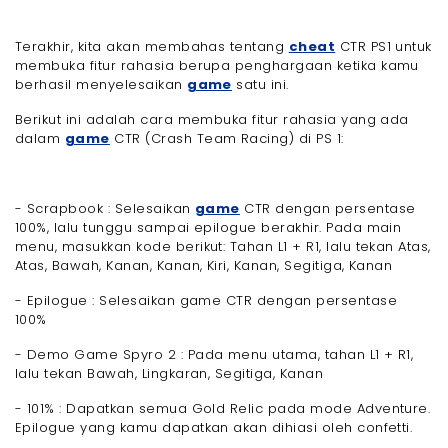
Terakhir, kita akan membahas tentang
cheat
CTR PS1 untuk
membuka fitur rahasia berupa penghargaan ketika kamu
berhasil menyelesaikan
game
satu ini.
Berikut ini adalah cara membuka fitur rahasia yang ada
dalam
game
CTR (Crash Team Racing) di PS 1:
- Scrapbook : Selesaikan
game
CTR dengan persentase
100%, lalu tunggu sampai epilogue berakhir. Pada main
menu, masukkan kode berikut: Tahan L1 + R1, lalu tekan Atas,
Atas, Bawah, Kanan, Kanan, Kiri, Kanan, Segitiga, Kanan
- Epilogue : Selesaikan game CTR dengan persentase
100%
- Demo Game Spyro 2 : Pada menu utama, tahan L1 + R1,
lalu tekan Bawah, Lingkaran, Segitiga, Kanan
- 101% : Dapatkan semua Gold Relic pada mode Adventure.
Epilogue yang kamu dapatkan akan dihiasi oleh confetti.