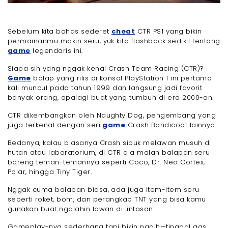
Sebelum kita bahas sederet
cheat
CTR PS1 yang bikin
permainanmu makin seru, yuk kita flashback sedikit tentang
game
legendaris ini.
Siapa sih yang nggak kenal Crash Team Racing (CTR)?
Game
balap yang rilis di konsol PlayStation 1 ini pertama
kali muncul pada tahun 1999 dan langsung jadi favorit
banyak orang, apalagi buat yang tumbuh di era 2000-an.
CTR dikembangkan oleh Naughty Dog, pengembang yang
juga terkenal dengan seri
game
Crash Bandicoot lainnya.
Bedanya, kalau biasanya Crash sibuk melawan musuh di
hutan atau laboratorium, di CTR dia malah balapan seru
bareng teman-temannya seperti Coco, Dr. Neo Cortex,
Polar, hingga Tiny Tiger.
Nggak cuma balapan biasa, ada juga item-item seru
seperti roket, bom, dan perangkap TNT yang bisa kamu
gunakan buat ngalahin lawan di lintasan.
Gameplay-nya sederhana tapi bikin nagih—tinggal gas,