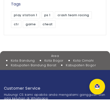
Tags
play station 1
ps 1
crash team racing
ctr
game
cheat
Area
Kota Bandung
Kota Bogor
Kota Cimahi
Kabupaten Bandung Barat
Kabupaten Bogor
Customer Service
Hubungi CS kami apabila anda mengalami gangguan dan
ada keluhan di Whatsapp
0811-900-6877