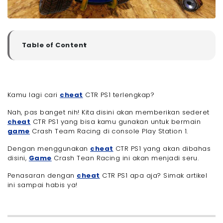
Table of Content
▼
Sekilas Tentang Game Crash Team Racing di PS 1
- Deretan Lengkap Cheat CTR PS1
- 1. Cheat Umum Untuk Game CTR PS1
Kamu lagi cari
cheat
CTR PS1 terlengkap?
- 2. Cheat CTR PS1 Untuk Membuka Karakter yang
Terkunci
Nah, pas banget nih! Kita disini akan memberikan sederet
- 3. Cheat CTR PS1 Untuk Membuka Track dan
cheat
CTR PS1 yang bisa kamu gunakan untuk bermain
Arena yang Terkunci
game
Crash Team Racing di console Play Station 1.
- 4. Cheat CTR PS1 Untuk Membuka Fitur Rahasia
Dengan menggunakan
cheat
CTR PS1 yang akan dibahas
- Bagaimana Cara Mengaplikasikan Cheat CTR PS
1?
disini,
Game
Crash Tean Racing ini akan menjadi seru.
- 1. Masuk ke Menu Utama Game
Penasaran dengan
cheat
CTR PS1 apa aja? Simak artikel
- 2. Gunakan Kombinasi Tombol di Controller
ini sampai habis ya!
- 3. Pastikan Input Cheat dengan Cepat dan
Tepat
- 4. Coba Mulai Balapan
- 5. Cara Menonaktifkan Cheat