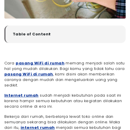
Table of Content
▼
Cara Pasang WiFi di Rumah
- 1. Pilih Jasa Internet Service Provider
- 2. Kunjungi Website atau atau Sosial Media Jasa
Cara
pasang WiFi di rumah
ISP yang Ingin Digunakan
memang menjadi salah satu
hal yang mudah dilakukan. Bagi kamu yang tidak tahu cara
- 3. Menjadwalkan Pemasangan
pasang WiFi di rumah
, kami disini akan memberikan
- 4. Pemasangan Oleh Teknisi
caranya dengan mudah dan mengeluarkan uang yang
- 5. Menentukan Lokasi Penempatan Router
sedikit.
- 6. Menghubungkan Perangkat
Internet rumah
sudah menjadi kebutuhan pada saat ini
- 7. Mengkonfigurasikan Router
karena hampir semua kebutuhan atau kegiatan dilakukan
- 8. Ubah Pengaturan Default
secara online di era ini.
- 9. Memperbarui Firmware
Bekerja dari rumah, berbelanja lewat toko online dan
- 10. Mengetes Koneksi
semuanya sekarang bisa dilakukan dengan online. Maka
Pasang WiFi Sendiri Dirumah Tanpa Batasan Kuota
dari itu,
internet rumah
menjadi semua kebutuhan bagi
dengan Megavision