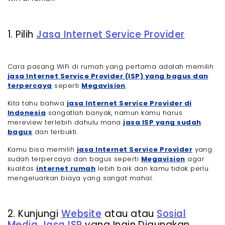
1. Pilih
Jasa Internet Service Provider
Cara pasang WiFi di rumah yang pertama adalah memilih
jasa Internet Service Provider (ISP) yang bagus dan
terpercaya
seperti
Megavision
.
Kita tahu bahwa
jasa Internet Service Provider di
Indonesia
sangatlah banyak, namun kamu harus
mereview terlebih dahulu mana
jasa ISP yang sudah
bagus
dan terbukti.
Kamu bisa memilih
jasa Internet Service Provider
yang
sudah terpercaya dan bagus seperti
Megavision
agar
kualitas
internet rumah
lebih baik dan kamu tidak perlu
mengeluarkan biaya yang sangat mahal.
2. Kunjungi
Website
atau atau
Sosial
Media Jasa ISP
yang Ingin Digunakan