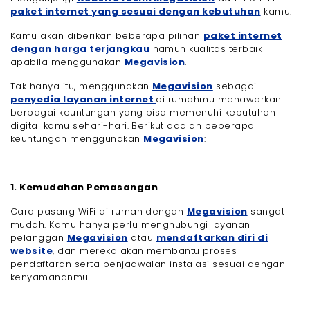
paket internet yang sesuai dengan kebutuhan
kamu.
Kamu akan diberikan beberapa pilihan
paket internet
dengan harga terjangkau
namun kualitas terbaik
apabila menggunakan
Megavision
.
Tak hanya itu, menggunakan
Megavision
sebagai
penyedia layanan internet
di rumahmu menawarkan
berbagai keuntungan yang bisa memenuhi kebutuhan
digital kamu sehari-hari. Berikut adalah beberapa
keuntungan menggunakan
Megavision
:
1. Kemudahan Pemasangan
Cara pasang WiFi di rumah dengan
Megavision
sangat
mudah. Kamu hanya perlu menghubungi layanan
pelanggan
Megavision
atau
mendaftarkan diri di
website
, dan mereka akan membantu proses
pendaftaran serta penjadwalan instalasi sesuai dengan
kenyamananmu.