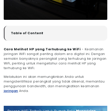
Table of Content
▼
Kenapa Penting Melihat HP yang Terhubung ke WiFi?
Cara Melihat HP yang Terhubung ke WiFi
- Keamanan
jaringan WiFi sangat penting dalam era digital ini. Dengan
Cara Melihat HP yang Terhubung ke WiFi
semakin banyaknya perangkat yang terhubung ke jaringan
- 1. Cara Melihat HP yang Terhubung ke WiFi Melalui
WiFi, penting untuk mengetahui cara melihat HP yang
Router
terhubung ke WiFi.
- 2. Cara Melihat HP yang Terhubung ke WiFi
Menggunakan Aplikasi
Melakukan ini akan memungkinkan Anda untuk
Kesimpulan
mengidentifikasi perangkat yang tidak dikenal, memantau
penggunaan bandwidth, dan meningkatkan keamanan
jaringan
Anda.