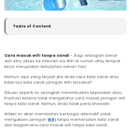
Table of Content
▼
Cara Masuk WiFi Tanpa Sandi
- 1. Menggunakan Koneksi LAN Untuk Mengakses
Pengaturan Router
Cara masuk wifi tanpa sandi
- 2. Menggunakan Tombol WPS Sebagai Alternatif
- Bagi sebagian besar
dari kita, akses ke internet via WiFi di rumah atau tempat
- 3. Penggunaan QR Code Untuk Akses Cepat
kerja merupakan kebutuhan sehari-hari.
- 4. Lewat Aplikasi Pihak Ketiga
- Penutup
Namun, apa yang terjadi jika Anda lupa kata sandi atau
tidak tau kata sandi jaringan WiFi tersebut?
Situasi seperti ini seringkali menimbulkan kepanikan atau
frustrasi karena tidak mengetahui cara masuk jaringan wifi
tanpa kata sandi. Namun, Anda tidak perlu khawatir.
Artikel ini akan membahas berbagai alternatif untuk
mengakses jaringan
WiFi
tanpa memerlukan kata sandi
dan bagaimana cara masuk wifi tanpa kata sandi.