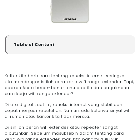
Table of Content
▼
Apa itu Wifi Range Extender?
Apakah Wifi Repeater Berbayar Jika Digunakan?
Kelebihan Menggunakan Wifi Range Extender
Ketika kita berbicara tentang koneksi internet, seringkali
- 1. Peningkatan Cakupan Sinyal
kita mendengar istilah cara kerja wifi range extender. Tapi,
- 2. Koneksi yang Lebih Stabil
apakah Anda benar-benar tahu apa itu dan bagaimana
cara kerja wifi range extender?
- 3. Biaya yang Lebih Efisien
Cara Kerja Wifi Range Extender
Di era digital saat ini, koneksi internet yang stabil dan
Penutup
cepat menjadi kebutuhan. Namun, ada kalanya sinyal wifi
di rumah atau kantor kita tidak merata.
Di sinilah peran wifi extender atau repeater sangat
dibutuhkan. Sebelum masuk lebih dalam tentang cara
kerja wifi range extender, mari kita pahami dulu yuk