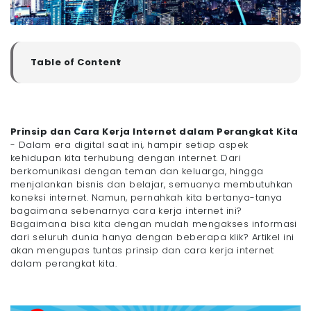
Table of Content
▼
Apa Itu Internet?
Prinsip Internet
Bagaimana Cara Kerja Internet?
Prinsip dan Cara Kerja Internet dalam Perangkat Kita
- Cara Kerja Internet Secara Singkat
- Dalam era digital saat ini, hampir setiap aspek
- Cara Kerja Internet Secara Kompleks
kehidupan kita terhubung dengan internet. Dari
berkomunikasi dengan teman dan keluarga, hingga
- Cara Kerja Jaringan Internet
menjalankan bisnis dan belajar, semuanya membutuhkan
- a. Perangkat Pengguna (User Devices)
koneksi internet. Namun, pernahkah kita bertanya-tanya
- b. Protokol Komunikasi
bagaimana sebenarnya cara kerja internet ini?
- c. Paket Data
Bagaimana bisa kita dengan mudah mengakses informasi
dari seluruh dunia hanya dengan beberapa klik? Artikel ini
- d. ISP (Internet Service Provider)
akan mengupas tuntas prinsip dan cara kerja internet
- e. Router dan Switch
dalam perangkat kita.
- f. Server
- g. DNS (Domain Name System)
- h. Transmisi Data