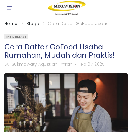
×
Home
Blogs
Cara Daftar GoFood Usaha Rumahan,
INFORMASI
Cara Daftar GoFood Usaha
Rumahan, Mudah dan Praktis!
By:
Sukmawaty Agustiani Imran
Feb 07, 2025