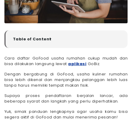
Table of Content
▼
Keuntungan Bergabung dengan GoFood
- 1. Jangkauan Pasar Lebih Luas
Cara daftar GoFood usaha rumahan cukup mudah dan
bisa dilakukan langsung lewat
aplikasi
GoBiz.
- 2. Meningkatkan Penjualan Tanpa Perlu Tempat
Besar
Dengan bergabung di GoFood, usaha kuliner rumahan
- 3. Promosi Lebih Mudah
bisa lebih dikenal dan menjangkau pelanggan lebih luas
- 4. Sistem Pembayaran Praktis
tanpa harus memiliki tempat makan fisik.
- 5. Fleksibel dalam Mengatur Jam Operasional
Supaya proses pendaftaran berjalan lancar, ada
- 6. Data Penjualan Lebih Tertata
beberapa syarat dan langkah yang perlu diperhatikan.
- 7. Bisa Menjangkau Pelanggan Setia
Persyaratan Daftar GoFood untuk Usaha Rumahan
Yuk, simak panduan lengkapnya agar usaha kamu bisa
segera aktif di GoFood dan mulai menerima pesanan!
- Syarat Umum
- Dokumen yang Dibutuhkan
Cara Daftar GoFood Usaha Rumahan