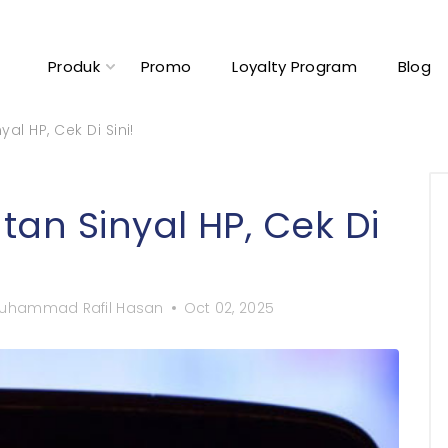
Produk
Promo
Loyalty Program
Blog
al HP, Cek Di Sini!
an Sinyal HP, Cek Di
uhammad Rafil Hasan
Oct 02, 2025