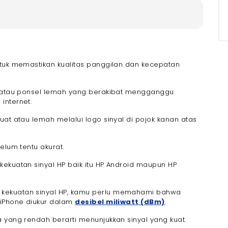
 Melalui Pengaturan Telepon
ntuk memastikan kualitas panggilan dan kecepatan
elalui Aplikasi
HP atau ponsel lemah yang berakibat mengganggu
alui Field Test
internet.
 Menggunakan Aplikasi
uat atau lemah melalui logo sinyal di pojok kanan atas
P Menjadi Lemah
elum tentu akurat.
kekuatan sinyal HP baik itu HP Android maupun HP
 kekuatan sinyal HP, kamu perlu memahami bahwa
 iPhone diukur dalam
desibel miliwatt (dBm)
.
 yang rendah berarti menunjukkan sinyal yang kuat.