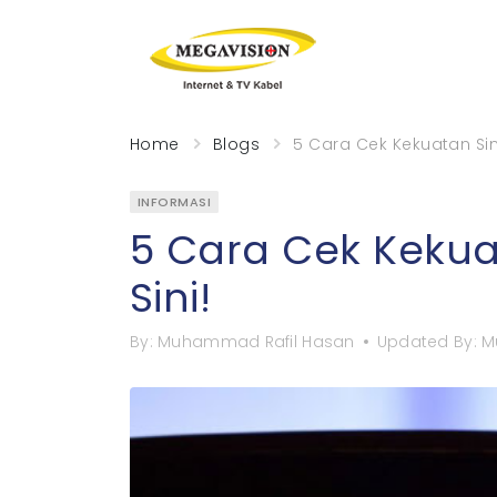
Home
Blogs
5 Cara Cek Kekuatan Siny
INFORMASI
5 Cara Cek Kekuat
Sini!
By:
Muhammad Rafil Hasan
Updated By:
M