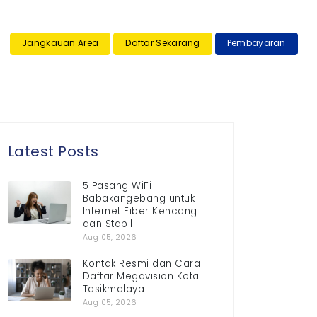
×
Jangkauan Area
Daftar Sekarang
Pembayaran
Latest Posts
5 Pasang WiFi
Babakangebang untuk
Internet Fiber Kencang
dan Stabil
Aug 05, 2026
Kontak Resmi dan Cara
Daftar Megavision Kota
Tasikmalaya
Aug 05, 2026