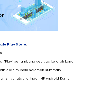
gle Play Store
.
h.
 "Play" berlambang segitiga ke arah kanan.
n dan akan muncul halaman summary.
tan sinyal atau jaringan HP Android Kamu.