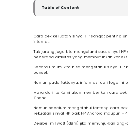
Table of Content
▼
Cara Cek Kekuatan Sinyal HP
Cara Cek Kekuatan Sinyal HP Android
- 1. Cara Cek Kekuatan Sinyal HP Android
Cara cek kekuatan sinyal HP sangat penting u
- 2. Cara Cek Kekuatan Sinyal HP Android M
internet.
Cara Cek Kekuatan Sinyal HP iPhone
Tak jarang juga kita mengalami saat sinyal 
- 1. Cara Cek Kekuatan Sinyal HP iPhone Mel
beberapa aktivitas yang membutuhkan koneksi 
- 2. Cara Cek Kekuatan Sinyal HP iPhone
- 3. Melalui Pengaturan iPhone
Secara umum, kita bisa mengetahui sinyal HP k
ponsel.
Faktor-faktor yang Mempengaruhi Sinyal H
- 1. Jarak dari Menara Seluler
Namun pada faktanya, informasi dari logo ini b
- 2. Penghalang Fisik
Maka dari itu Kami akan memberikan cara cek 
- 3. Kondisi Cuaca
iPhone.
- 4. Kepadatan Pengguna
- 5. Gangguan Elektronik
Namun sebelum mengetahui tentang cara cek
kekuatan sinyal HP baik HP Android maupun HP
- 6. Baterai HP Lemah
- 7. Jaringan yang Tidak Stabil
Desibel miliwatt (dBm) jika memunjukkan angka
- 8. Penggunaan Data yang Tinggi