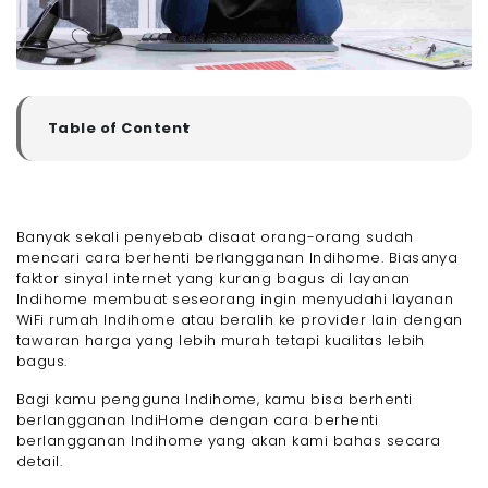
Table of Content
▼
Syarat dan Ketentuan Berhenti Langganan IndiHome
- Cara Berhenti Berlangganan IndiHome
- Cara Berhenti Berlangganan IndiHome Via Call
Banyak sekali penyebab disaat orang-orang sudah
Center 147
mencari cara berhenti berlangganan Indihome. Biasanya
- Cara Berhenti Berlangganan IndiHome di Plasa
faktor sinyal internet yang kurang bagus di layanan
Telkom
Indihome membuat seseorang ingin menyudahi layanan
- Cara Berhenti Berlangganan IndiHome Lewat
WiFi rumah Indihome atau beralih ke provider lain dengan
MyIndiHome
tawaran harga yang lebih murah tetapi kualitas lebih
- Cara Berhenti Langganan IndiHome via
bagus.
Facebook
- Cara Berhenti Langganan IndiHome Secara
Bagi kamu pengguna Indihome, kamu bisa berhenti
Online Lewat DM Twitter
berlangganan IndiHome dengan cara berhenti
- Gunakan Megavision Sebagai Opsi Pengganti
berlangganan Indihome yang akan kami bahas secara
IndiHome
detail.
- Akhir Kata