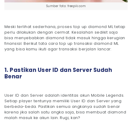
Sumber foto: freepik.com
Meski terlihat sederhana, proses top up diamond ML tetap
perlu dilakukan dengan cermat. Kesalahan sedikit saja
bisa menyebabkan diamond tidak masuk hingga kerugian
finansial. Berikut tata cara top up transaksi diamond ML
yang bisa kamu ikuti agar transaksi berjalan lancar:
1. Pastikan User ID dan Server Sudah
Benar
User ID dan Server adalah identitas akun Mobile Legends.
Setiap player tentunya memiliki User ID dan Server yang
berbeda-beda. Pastikan semua angkanya sudah benar
karena jika salah satu angka saja, bisa membuat diamond
malah masuk ke akun lain. Rugi, kan?