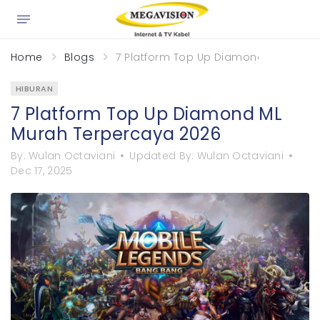
×
Home
Blogs
7 Platform Top Up Diamond ML Murah
HIBURAN
7 Platform Top Up Diamond ML
Murah Terpercaya 2026
By:
Wulan Octaviani
Updated By:
Wulan Octaviani
Dec 17, 2025