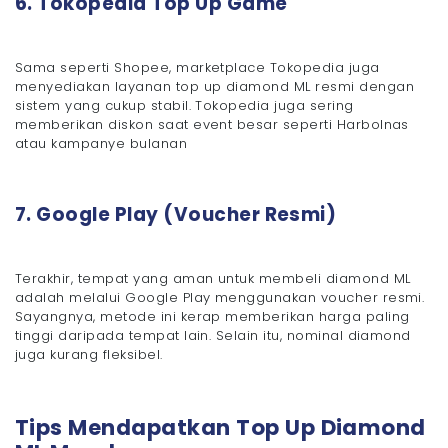
6. Tokopedia Top Up Game
Sama seperti Shopee, marketplace Tokopedia juga
menyediakan layanan top up diamond ML resmi dengan
sistem yang cukup stabil. Tokopedia juga sering
memberikan diskon saat event besar seperti Harbolnas
atau kampanye bulanan
7. Google Play (Voucher Resmi)
Terakhir, tempat yang aman untuk membeli diamond ML
adalah melalui Google Play menggunakan voucher resmi.
Sayangnya, metode ini kerap memberikan harga paling
tinggi daripada tempat lain. Selain itu, nominal diamond
juga kurang fleksibel.
Tips Mendapatkan Top Up Diamond