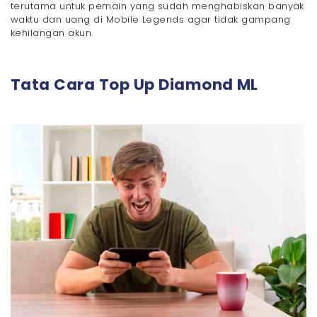
terutama untuk pemain yang sudah menghabiskan banyak
waktu dan uang di Mobile Legends agar tidak gampang
kehilangan akun.
Tata Cara Top Up Diamond ML