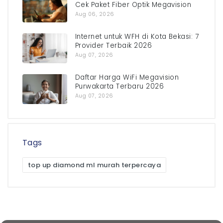
Cek Paket Fiber Optik Megavision
Aug 06, 2026
Internet untuk WFH di Kota Bekasi: 7
Provider Terbaik 2026
Aug 07, 2026
Daftar Harga WiFi Megavision
Purwakarta Terbaru 2026
Aug 07, 2026
Tags
top up diamond ml murah terpercaya