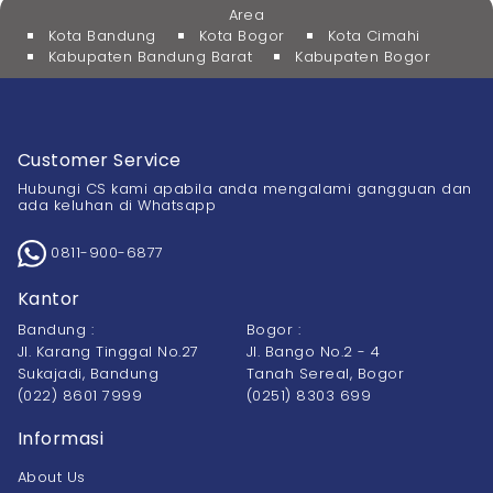
Area
Kota Bandung
Kota Bogor
Kota Cimahi
Kabupaten Bandung Barat
Kabupaten Bogor
Customer Service
Hubungi CS kami apabila anda mengalami gangguan dan
ada keluhan di Whatsapp
0811-900-6877
Kantor
Bandung :
Bogor :
Jl. Karang Tinggal No.27
Jl. Bango No.2 - 4
Sukajadi, Bandung
Tanah Sereal, Bogor
(022) 8601 7999
(0251) 8303 699
Informasi
About Us