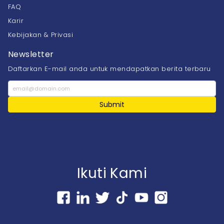
FAQ
Karir
Kebijakan & Privasi
Newsletter
Daftarkan E-mail anda untuk mendapatkan berita terbaru
Submit
Ikuti Kami