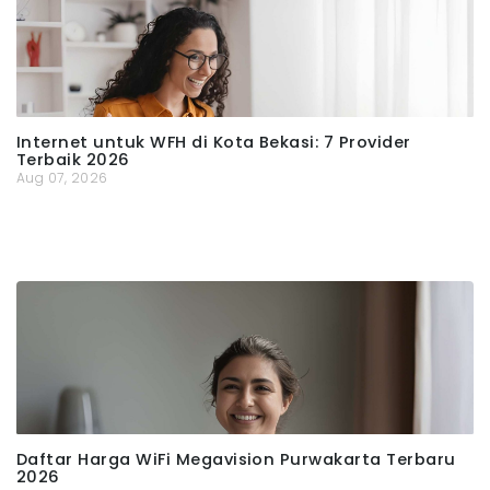
Internet untuk WFH di Kota Bekasi: 7 Provider
Terbaik 2026
Aug 07, 2026
Daftar Harga WiFi Megavision Purwakarta Terbaru
2026