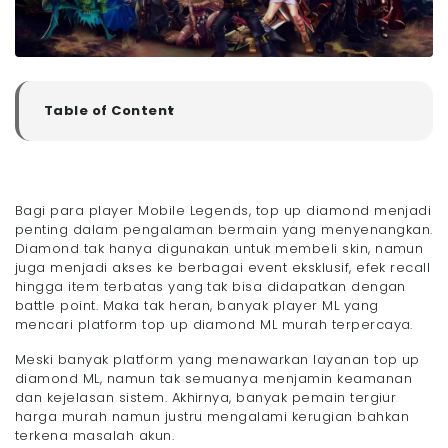
Table of Content
▼
Kenapa Harus Top Up Diamond ML di Platform
Terpercaya
- 1. Menjaga Keamanan Akun dalam Jangka
Panjang
Bagi para player Mobile Legends, top up diamond menjadi
- 2. Proses Transaksi Lebih Cepat dan Konsisten
penting dalam pengalaman bermain yang menyenangkan.
Diamond tak hanya digunakan untuk membeli skin, namun
- 3. Menghindari Risiko Diamond Tidak Masuk atau
Hilang
juga menjadi akses ke berbagai event eksklusif, efek recall
hingga item terbatas yang tak bisa didapatkan dengan
- 4. Legal dan Aman dari Risiko Penalti Akun
battle point. Maka tak heran, banyak player ML yang
Tata Cara Top Up Diamond ML
mencari platform top up diamond ML murah terpercaya.
- 1. Pastikan User ID dan Server Sudah Benar
- 2. Pilih Platform Top Up yang Terpercaya
Meski banyak platform yang menawarkan layanan top up
diamond ML, namun tak semuanya menjamin keamanan
- 3. Tentukan Jumlah Diamond Sesuai Kebutuhan
dan kejelasan sistem. Akhirnya, banyak pemain tergiur
- 4. Pilih Metode Pembayaran Paling Aman
harga murah namun justru mengalami kerugian bahkan
- 5. Simpan Bukti Transaksi
terkena masalah akun.