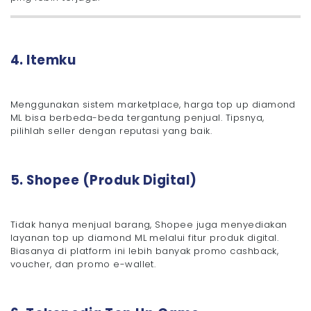
4. Itemku
Menggunakan sistem marketplace, harga top up diamond
ML bisa berbeda-beda tergantung penjual. Tipsnya,
pilihlah seller dengan reputasi yang baik.
5. Shopee (Produk Digital)
Tidak hanya menjual barang, Shopee juga menyediakan
layanan top up diamond ML melalui fitur produk digital.
Biasanya di platform ini lebih banyak promo cashback,
voucher, dan promo e-wallet.