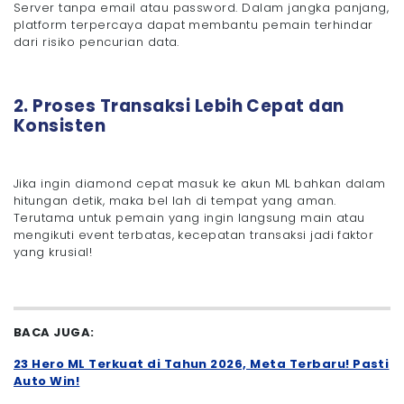
Server tanpa email atau password. Dalam jangka panjang,
platform terpercaya dapat membantu pemain terhindar
dari risiko pencurian data.
2. Proses Transaksi Lebih Cepat dan
Konsisten
Jika ingin diamond cepat masuk ke akun ML bahkan dalam
hitungan detik, maka bel lah di tempat yang aman.
Terutama untuk pemain yang ingin langsung main atau
mengikuti event terbatas, kecepatan transaksi jadi faktor
yang krusial!
BACA JUGA:
23 Hero ML Terkuat di Tahun 2026, Meta Terbaru! Pasti
Auto Win!