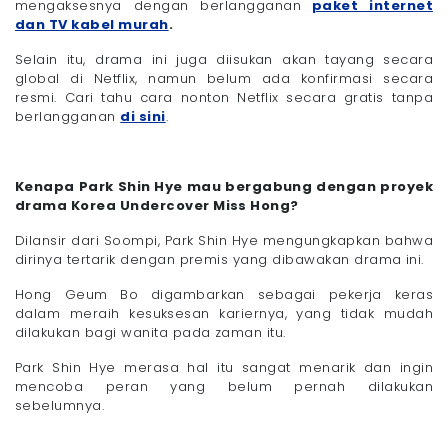
mengaksesnya dengan berlangganan
paket internet
dan TV kabel murah
.
Selain itu, drama ini juga diisukan akan tayang secara
global di Netflix, namun belum ada konfirmasi secara
resmi. Cari tahu cara nonton Netflix secara gratis tanpa
berlangganan
di sini
.
Kenapa Park Shin Hye mau bergabung dengan proyek
drama Korea Undercover Miss Hong?
Dilansir dari Soompi, Park Shin Hye mengungkapkan bahwa
dirinya tertarik dengan premis yang dibawakan drama ini.
Hong Geum Bo digambarkan sebagai pekerja keras
dalam meraih kesuksesan kariernya, yang tidak mudah
dilakukan bagi wanita pada zaman itu.
Park Shin Hye merasa hal itu sangat menarik dan ingin
mencoba peran yang belum pernah dilakukan
sebelumnya.