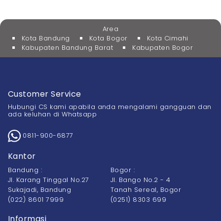
Area
Kota Bandung
Kota Bogor
Kota Cimahi
Kabupaten Bandung Barat
Kabupaten Bogor
Customer Service
Hubungi CS kami apabila anda mengalami gangguan dan
ada keluhan di Whatsapp
0811-900-6877
Kantor
Bandung :
Bogor :
Jl. Karang Tinggal No.27
Jl. Bango No.2 - 4
Sukajadi, Bandung
Tanah Sereal, Bogor
(022) 8601 7999
(0251) 8303 699
Informasi