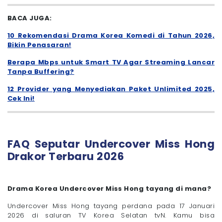
BACA JUGA:
10 Rekomendasi Drama Korea Komedi di Tahun 2026,
Bikin Penasaran!
Berapa Mbps untuk Smart TV Agar Streaming Lancar
Tanpa Buffering?
12 Provider yang Menyediakan Paket Unlimited 2025,
Cek Ini!
FAQ Seputar Undercover Miss Hong
Drakor Terbaru 2026
Drama Korea Undercover Miss Hong tayang di mana?
Undercover Miss Hong tayang perdana pada 17 Januari
2026 di saluran TV Korea Selatan tvN. Kamu bisa