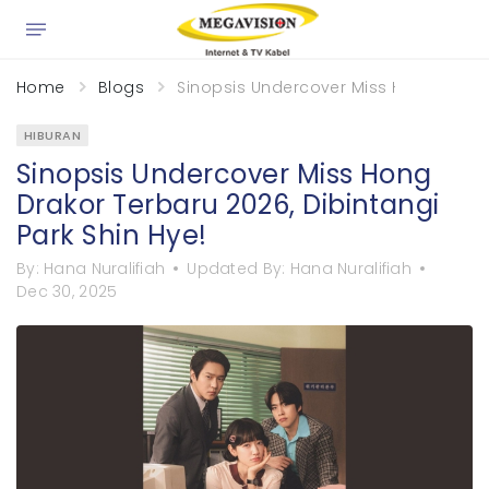
×
Home
Blogs
Sinopsis Undercover Miss Hong Drakor 
HIBURAN
Sinopsis Undercover Miss Hong
Drakor Terbaru 2026, Dibintangi
Park Shin Hye!
By:
Hana Nuralifiah
Updated By:
Hana Nuralifiah
Dec 30, 2025