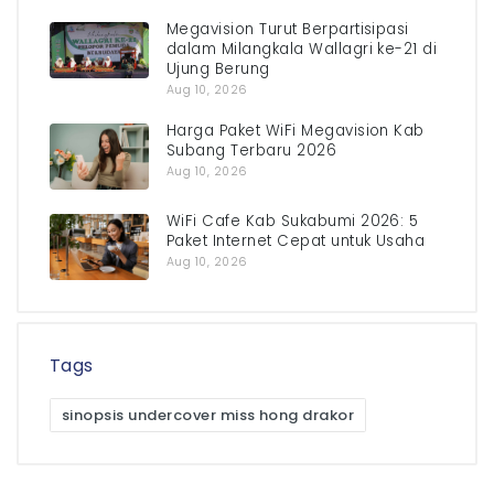
Megavision Turut Berpartisipasi
dalam Milangkala Wallagri ke-21 di
Ujung Berung
Aug 10, 2026
Harga Paket WiFi Megavision Kab
Subang Terbaru 2026
Aug 10, 2026
WiFi Cafe Kab Sukabumi 2026: 5
Paket Internet Cepat untuk Usaha
Aug 10, 2026
Tags
sinopsis undercover miss hong drakor