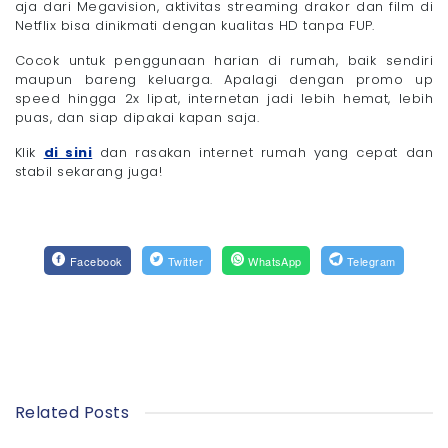
aja dari Megavision, aktivitas streaming drakor dan film di
Netflix bisa dinikmati dengan kualitas HD tanpa FUP.
Cocok untuk penggunaan harian di rumah, baik sendiri
maupun bareng keluarga. Apalagi dengan promo up
speed hingga 2x lipat, internetan jadi lebih hemat, lebih
puas, dan siap dipakai kapan saja.
Klik
di sini
dan rasakan internet rumah yang cepat dan
stabil sekarang juga!
Facebook
Twitter
WhatsApp
Telegram
Related Posts