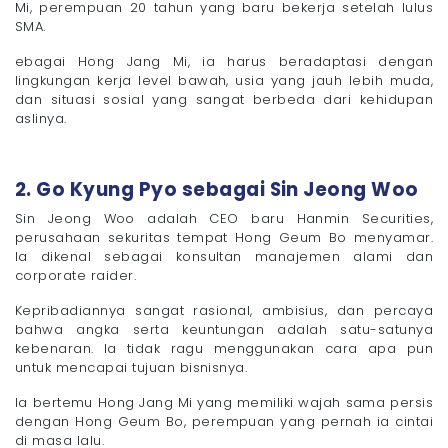
Mi, perempuan 20 tahun yang baru bekerja setelah lulus
SMA.
ebagai Hong Jang Mi, ia harus beradaptasi dengan
lingkungan kerja level bawah, usia yang jauh lebih muda,
dan situasi sosial yang sangat berbeda dari kehidupan
aslinya.
2. Go Kyung Pyo sebagai Sin Jeong Woo
Sin Jeong Woo adalah CEO baru Hanmin Securities,
perusahaan sekuritas tempat Hong Geum Bo menyamar.
Ia dikenal sebagai konsultan manajemen alami dan
corporate raider.
Kepribadiannya sangat rasional, ambisius, dan percaya
bahwa angka serta keuntungan adalah satu-satunya
kebenaran. Ia tidak ragu menggunakan cara apa pun
untuk mencapai tujuan bisnisnya.
Ia bertemu Hong Jang Mi yang memiliki wajah sama persis
dengan Hong Geum Bo, perempuan yang pernah ia cintai
di masa lalu.