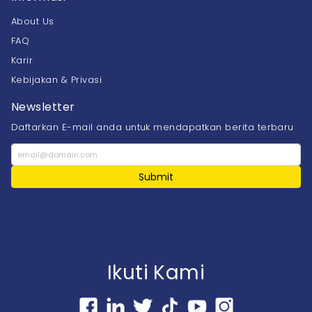
About Us
FAQ
Karir
Kebijakan & Privasi
Newsletter
Daftarkan E-mail anda untuk mendapatkan berita terbaru
Submit
Ikuti Kami