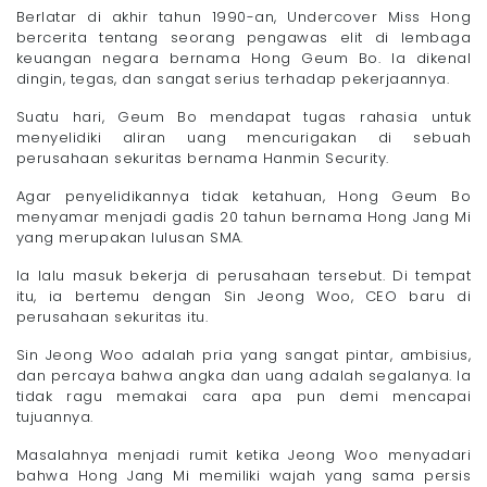
Berlatar di akhir tahun 1990-an, Undercover Miss Hong
bercerita tentang seorang pengawas elit di lembaga
keuangan negara bernama Hong Geum Bo. Ia dikenal
dingin, tegas, dan sangat serius terhadap pekerjaannya.
Suatu hari, Geum Bo mendapat tugas rahasia untuk
menyelidiki aliran uang mencurigakan di sebuah
perusahaan sekuritas bernama Hanmin Security.
Agar penyelidikannya tidak ketahuan, Hong Geum Bo
menyamar menjadi gadis 20 tahun bernama Hong Jang Mi
yang merupakan lulusan SMA.
Ia lalu masuk bekerja di perusahaan tersebut. Di tempat
itu, ia bertemu dengan Sin Jeong Woo, CEO baru di
perusahaan sekuritas itu.
Sin Jeong Woo adalah pria yang sangat pintar, ambisius,
dan percaya bahwa angka dan uang adalah segalanya. Ia
tidak ragu memakai cara apa pun demi mencapai
tujuannya.
Masalahnya menjadi rumit ketika Jeong Woo menyadari
bahwa Hong Jang Mi memiliki wajah yang sama persis