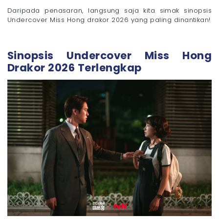
WiFi Megavision Siap Temani Kamu Marathon Drakor
Daripada penasaran, langsung saja kita simak sinopsis
Undercover Miss Hong!
Undercover Miss Hong drakor 2026 yang paling dinantikan!
Sinopsis Undercover Miss Hong
Drakor 2026 Terlengkap