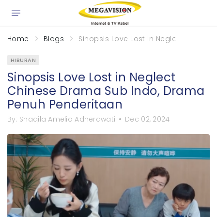
×
Home
Blogs
Sinopsis Love Lost in Neglect Chine
HIBURAN
Sinopsis Love Lost in Neglect
Chinese Drama Sub Indo, Drama
Penuh Penderitaan
By:
Shaqila Amelia Adherawati
Dec 02, 2024