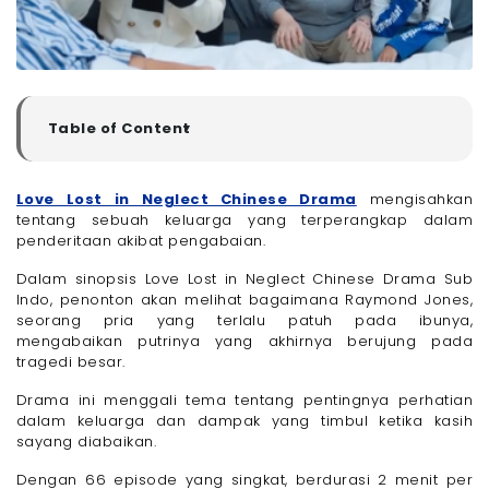
Table of Content
▼
Sinopsis Love Lost in Neglect Chinese Drama
Pemeran Drama China Love Lost in Neglect
Love Lost in Neglect Chinese Drama
mengisahkan
tentang sebuah keluarga yang terperangkap dalam
- 1. Raymond Jones
penderitaan akibat pengabaian.
- 2. Ibu Raymond
- 3. Laura (Istri Raymond)
Dalam sinopsis Love Lost in Neglect Chinese Drama Sub
Indo, penonton akan melihat bagaimana Raymond Jones,
- 4. Kathy (Anak Perempuan Raymond)
seorang pria yang terlalu patuh pada ibunya,
- 5. Max (Keponakan Laki-Laki Raymond)
mengabaikan putrinya yang akhirnya berujung pada
Link Nonton Love Lost in Neglect Chinese Drama Sub
tragedi besar.
Indo
Saksikan Love Lost in Neglect Chinese Drama dengan
Drama ini menggali tema tentang pentingnya perhatian
Pakai Paket Internet Only 100 Mbps dari Megavision,
dalam keluarga dan dampak yang timbul ketika kasih
Mendukung Streamingmu Jadi Lebih Cepat!
sayang diabaikan.
Akhir Kata
Dengan 66 episode yang singkat, berdurasi 2 menit per