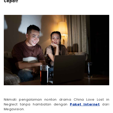
Cepat!
Nikmati pengalaman nonton drama China Love Lost in
Neglect tanpa hambatan dengan
Paket Internet
dari
Megavision.