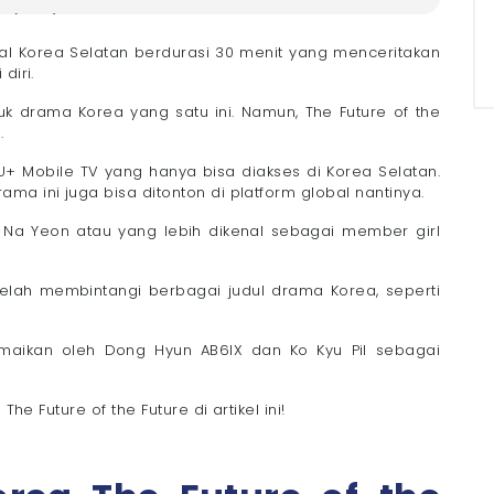
re (2025) Terbaru
Future of the Future (2025)
sal Korea Selatan berdurasi 30 menit yang menceritakan
diri.
e
uk drama Korea yang satu ini. Namun, The Future of the
.
he Future (2025)
 U+ Mobile TV yang hanya bisa diakses di Korea Selatan.
an dengan WiFi Megavision!
ma ini juga bisa ditonton di platform global nantinya.
on Na Yeon atau yang lebih dikenal sebagai member girl
 telah membintangi berbagai judul drama Korea, seperti
amaikan oleh Dong Hyun AB6IX dan Ko Kyu Pil sebagai
The Future of the Future di artikel ini!