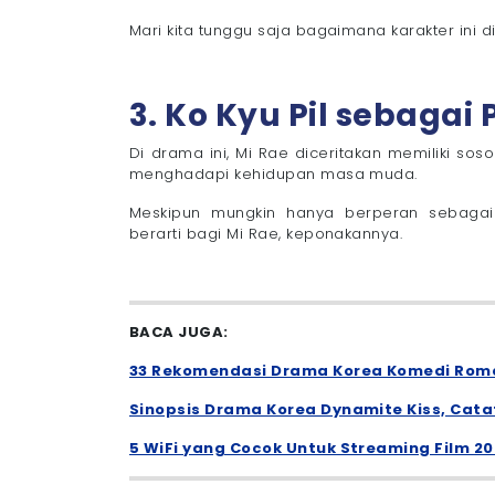
Mari kita tunggu saja bagaimana karakter ini 
3. Ko Kyu Pil sebaga
Di drama ini, Mi Rae diceritakan memiliki so
menghadapi kehidupan masa muda.
Meskipun mungkin hanya berperan sebagai
berarti bagi Mi Rae, keponakannya.
BACA JUGA:
33 Rekomendasi Drama Korea Komedi Roman
Sinopsis Drama Korea Dynamite Kiss, Cat
5 WiFi yang Cocok Untuk Streaming Film 20