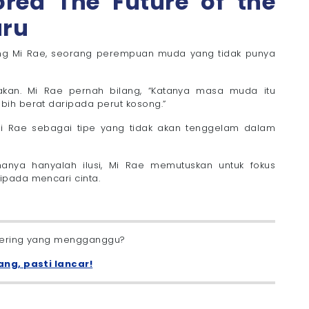
rea The Future of the
aru
Kong Mi Rae, seorang perempuan muda yang tidak punya
blakan. Mi Rae pernah bilang, “Katanya masa muda itu
ih berat daripada perut kosong.”
i Rae sebagai tipe yang tidak akan tenggelam dalam
anya hanyalah ilusi, Mi Rae memutuskan untuk fokus
ipada mencari cinta.
ffering yang mengganggu?
ang, pasti lancar!