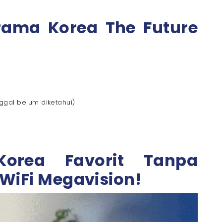
Drama Korea The Future
)
gal belum diketahui)
orea Favorit Tanpa
iFi Megavision!