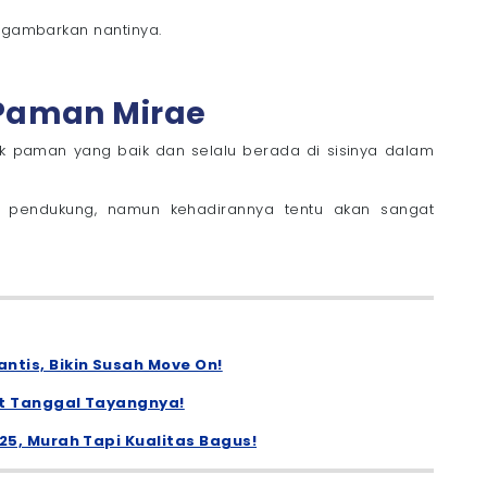
digambarkan nantinya.
i Paman Mirae
sok paman yang baik dan selalu berada di sisinya dalam
 pendukung, namun kehadirannya tentu akan sangat
tis, Bikin Susah Move On!
at Tanggal Tayangnya!
25, Murah Tapi Kualitas Bagus!