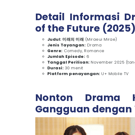
Detail Informasi 
of the Future (2025
Judul: 미래의 미래
(Miraeui Mirae)
Jenis Tayangan:
Drama
Genre:
Comedy, Romance
Jumlah Episode:
6
Tanggal Perilisan:
November 2025 (tang
Durasi:
30 menit
Platform penayangan:
U+ Mobile TV
Nonton Drama K
Gangguan dengan W