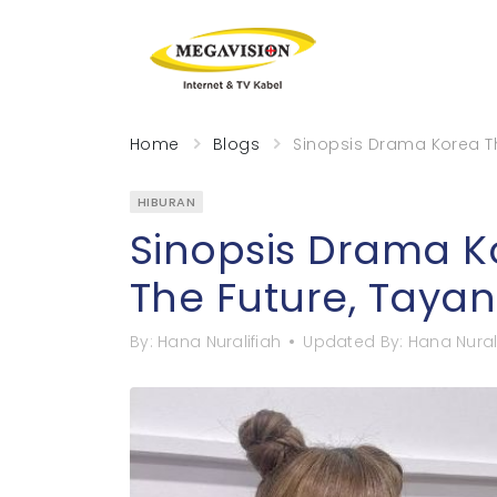
Home
Blogs
Sinopsis Drama Korea T
HIBURAN
Sinopsis Drama K
The Future, Taya
By:
Hana Nuralifiah
Updated By:
Hana Nural