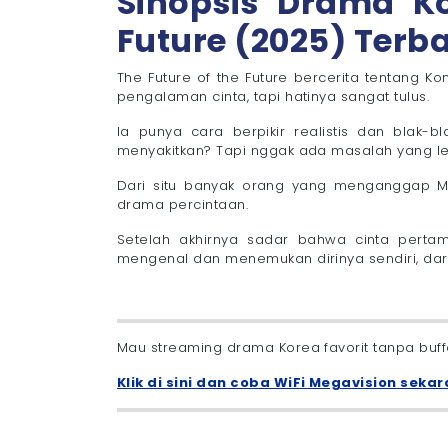
Sinopsis Drama Ko
Future (2025) Terb
The Future of the Future bercerita tentang 
pengalaman cinta, tapi hatinya sangat tulus.
Ia punya cara berpikir realistis dan blak-
menyakitkan? Tapi nggak ada masalah yang leb
Dari situ banyak orang yang menganggap M
drama percintaan.
Setelah akhirnya sadar bahwa cinta pertam
mengenal dan menemukan dirinya sendiri, dar
Mau streaming drama Korea favorit tanpa bu
Klik di sini dan coba WiFi Megavision sekar