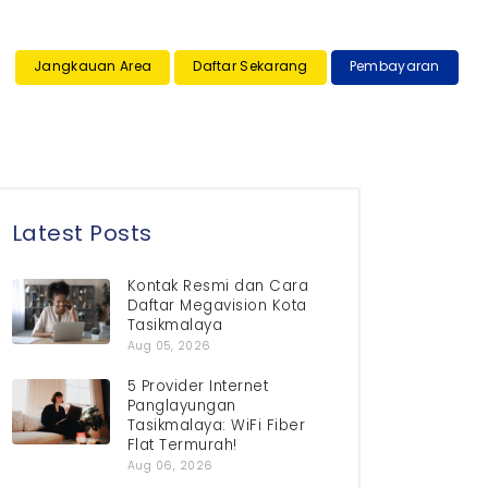
×
Jangkauan Area
Daftar Sekarang
Pembayaran
Latest Posts
Kontak Resmi dan Cara
Daftar Megavision Kota
Tasikmalaya
Aug 05, 2026
5 Provider Internet
Panglayungan
Tasikmalaya: WiFi Fiber
Flat Termurah!
Aug 06, 2026