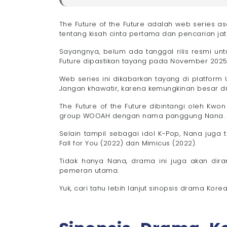
Sinopsis Drama Korea The Future of the Futu
Daftar Pemain dan Karakter Drama Korea The 
The Future of the Future adalah web series a
tentang kisah cinta pertama dan pencarian jati 
- 1. Nana WOOAH sebagai Kong Mi Rae
- 2. Kim Dong Hyun sebagai Lee Hyeon Ja
Sayangnya, belum ada tanggal rilis resmi unt
- 3. Ko Kyu Pil sebagai Paman Mirae
Future dipastikan tayang pada November 2025
Detail Informasi Drama Korea The Future of t
Web series ini dikabarkan tayang di platform
Nonton Drama Korea Favorit Tanpa Ganggu
Jangan khawatir, karena kemungkinan besar dra
The Future of the Future dibintangi oleh Kw
group WOOAH dengan nama panggung Nana.
Selain tampil sebagai idol K-Pop, Nana juga
Fall for You (2022) dan Mimicus (2022).
Tidak hanya Nana, drama ini juga akan dir
pemeran utama.
Yuk, cari tahu lebih lanjut sinopsis drama Korea 