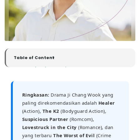
Table of Content
▼
1. Healer (2014) - Action/Romance
2. The K2 (2016) - Political Action
3. Suspicious Partner (2017) - Romcom/Law
4. Lovestruck in the City (2020) - Romance
Ringkasan:
Drama Ji Chang Wook yang
5. The Worst of Evil (2023) - Crime/Noir
paling direkomendasikan adalah
Healer
- Tips Nonton Drama Korea Tanpa Buffering
(Action),
The K2
(Bodyguard Action),
Suspicious Partner
(Romcom),
Lovestruck in the City
(Romance), dan
yang terbaru
The Worst of Evil
(Crime