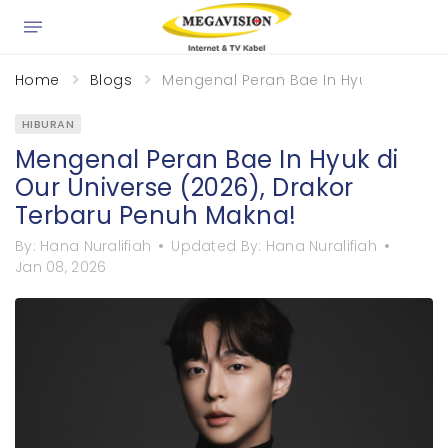
×
Home
Blogs
Mengenal Peran Bae In Hyuk di Our Un
HIBURAN
Mengenal Peran Bae In Hyuk di
Our Universe (2026), Drakor
Terbaru Penuh Makna!
By:
Hana Nuralifiah
Updated By:
Hana Nuralifiah
Jan 08, 2026