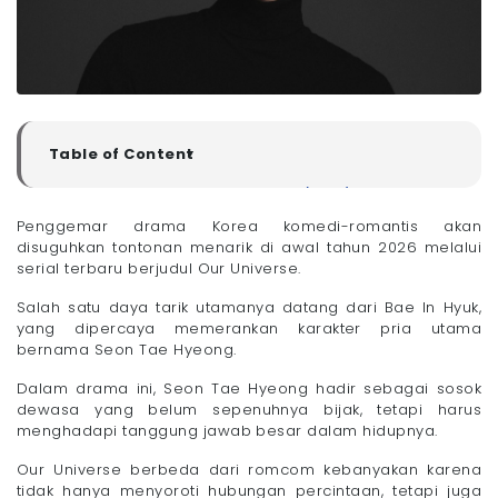
Table of Content
▼
Peran Bae In Hyuk di Our Universe (2026) dan
Penjelasan Karakternya
Penggemar drama Korea komedi-romantis akan
Internet Lemot Ganggu Streaming Drakor? Waktunya
disuguhkan tontonan menarik di awal tahun 2026 melalui
Beralih ke WiFi Megavision!
serial terbaru berjudul Our Universe.
Salah satu daya tarik utamanya datang dari Bae In Hyuk,
yang dipercaya memerankan karakter pria utama
bernama Seon Tae Hyeong.
Dalam drama ini, Seon Tae Hyeong hadir sebagai sosok
dewasa yang belum sepenuhnya bijak, tetapi harus
menghadapi tanggung jawab besar dalam hidupnya.
Our Universe berbeda dari romcom kebanyakan karena
tidak hanya menyoroti hubungan percintaan, tetapi juga