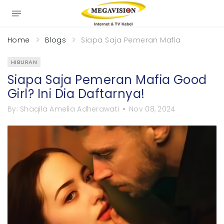
×
Home
Blogs
Siapa Saja Pemeran Mafia Good Girl? 
HIBURAN
Siapa Saja Pemeran Mafia Good
Girl? Ini Dia Daftarnya!
By:
Shaqila Amelia Adherawati
Nov 08, 2024