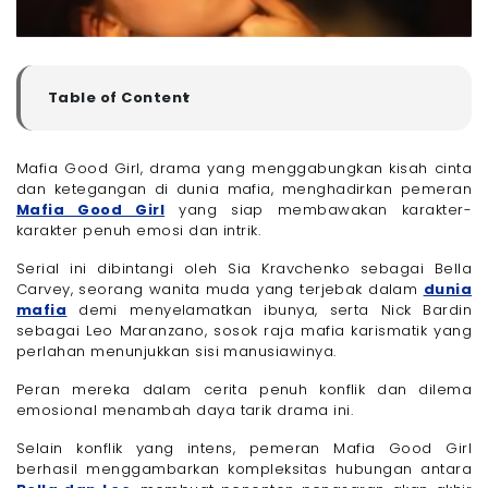
Table of Content
▼
Pemeran Mafia Good Girl
- 1. Sia Kravchenko sebagai Bella Carvey
Mafia Good Girl, drama yang menggabungkan kisah cinta
dan ketegangan di dunia mafia, menghadirkan pemeran
- 2. Nick Bardin sebagai Leo Maranzano
Mafia Good Girl
yang siap membawakan karakter-
Jangan Bingung Lagi, Kini Nonton Mafia’s Good Girl
karakter penuh emosi dan intrik.
Dapat Lebih Cepat dengan Paket Internet 100 + 50
Mbps dari Megavision. Mendukung Streamingmu
Jadi Lebih Kencang!
Serial ini dibintangi oleh Sia Kravchenko sebagai Bella
Carvey, seorang wanita muda yang terjebak dalam
Akhir Kata
dunia
mafia
demi menyelamatkan ibunya, serta Nick Bardin
sebagai Leo Maranzano, sosok raja mafia karismatik yang
perlahan menunjukkan sisi manusiawinya.
Peran mereka dalam cerita penuh konflik dan dilema
emosional menambah daya tarik drama ini.
Selain konflik yang intens, pemeran Mafia Good Girl
berhasil menggambarkan kompleksitas hubungan antara