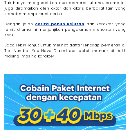
Tanpa Terganggu dengan Paket Internet 30 + 40
Tak hanya menghadirkan dua pemeran utama, drama ini
Mbps dari Megavision, Dijamin Lancar!
juga diramaikan oleh aktor dan aktris berbakat lain yang
Akhir Kata
semakin memperkuat cerita.
Dengan jalan
cerita penuh kejutan
dan karakter yang
rumit, drama ini menjanjikan pengalaman menonton yang
seru.
Baca lebih lanjut untuk melihat daftar lengkap pemeran di
The Number You Have Dialed dan detail menarik di balik
masing-masing karakter!