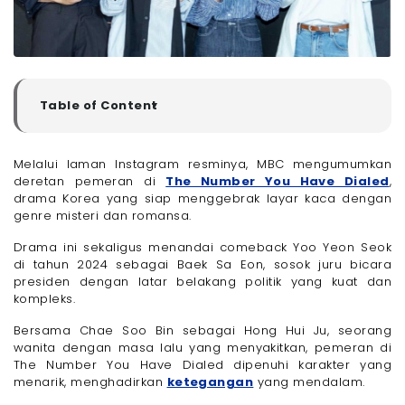
Table of Content
▼
Sinopsis Drama Korea The Number You Have Dialed
Pemeran di The Number You Have Dialed
Melalui laman Instagram resminya, MBC mengumumkan
deretan pemeran di
The Number You Have Dialed
,
- 1. Yoo Yeon Seok sebagai Baek Sa Eon
drama Korea yang siap menggebrak layar kaca dengan
- 2. Chae Soo Bin sebagai Hong Hee-Joo
genre misteri dan romansa.
- 3. Heo Nam Jun sebagai Ji Sang Woo
Drama ini sekaligus menandai comeback Yoo Yeon Seok
- 4. Jang Gyu Ri sebagai Na Yu Ri
di tahun 2024 sebagai Baek Sa Eon, sosok juru bicara
Fakta Menarik Drama The Number You Have Dialed
presiden dengan latar belakang politik yang kuat dan
- 1. Diadaptasi dari Cerita Web Novel dengan Judul
kompleks.
Sama di KakaoPage
- 2. Disutradarai oleh Park Sang Woo, juga
Bersama Chae Soo Bin sebagai Hong Hui Ju, seorang
Sutradara Utama The Forbidden Marriage
wanita dengan masa lalu yang menyakitkan, pemeran di
- 3. Skenarionya Ditulis oleh Kim Ji Woon, yang
The Number You Have Dialed dipenuhi karakter yang
Sebelumnya Menulis untuk Melancholia
menarik, menghadirkan
ketegangan
yang mendalam.
Nonton Drama Korea The Number You Have Dialed