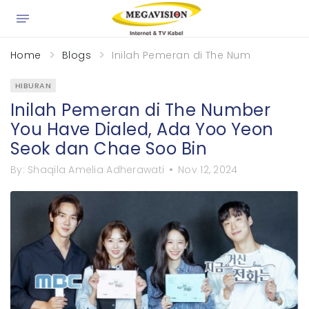
×
Home
Blogs
Inilah Pemeran di The Number You Ha
HIBURAN
Inilah Pemeran di The Number
You Have Dialed, Ada Yoo Yeon
Seok dan Chae Soo Bin
By:
Shaqila Amelia Adherawati
Nov 12, 2024