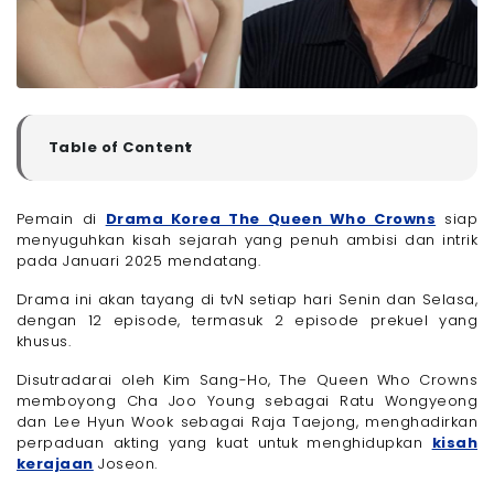
Table of Content
▼
Daftar Pemain Drama Korea The Queen Who Crowns
- 1. Cha Joo-Young sebagai Ratu Wongyeong
Pemain di
Drama Korea The Queen Who Crowns
siap
menyuguhkan kisah sejarah yang penuh ambisi dan intrik
- 2. Lee Hyun-Wook sebagai Raja Taejong
pada Januari 2025 mendatang.
Pastikan Internetmu Lancar untuk Nonton Drama
Korea The Queen Who Crowns dengan Paket Internet
Drama ini akan tayang di tvN setiap hari Senin dan Selasa,
100 + 50 Mbps dari Megavision, Dipastikan Tanpa
Buffering!
dengan 12 episode, termasuk 2 episode prekuel yang
khusus.
Akhir Kata
Disutradarai oleh Kim Sang-Ho, The Queen Who Crowns
memboyong Cha Joo Young sebagai Ratu Wongyeong
dan Lee Hyun Wook sebagai Raja Taejong, menghadirkan
perpaduan akting yang kuat untuk menghidupkan
kisah
kerajaan
Joseon.