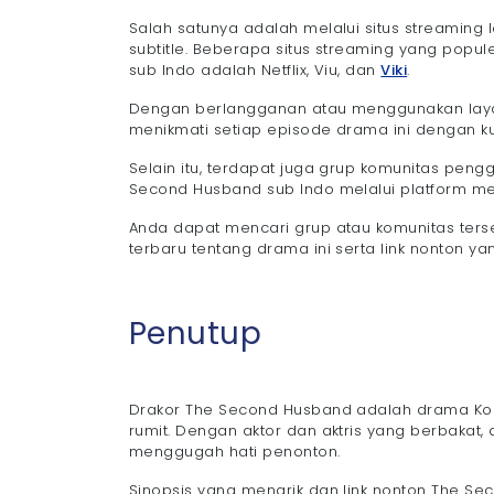
Salah satunya adalah melalui situs streamin
subtitle. Beberapa situs streaming yang popu
sub Indo adalah Netflix, Viu, dan
Viki
.
Dengan berlangganan atau menggunakan laya
menikmati setiap episode drama ini dengan kua
Selain itu, terdapat juga grup komunitas pen
Second Husband sub Indo melalui platform medi
Anda dapat mencari grup atau komunitas ter
terbaru tentang drama ini serta link nonton 
Penutup
Drakor The Second Husband adalah drama Kore
rumit. Dengan aktor dan aktris yang berbaka
menggugah hati penonton.
Sinopsis yang menarik dan link nonton The Se