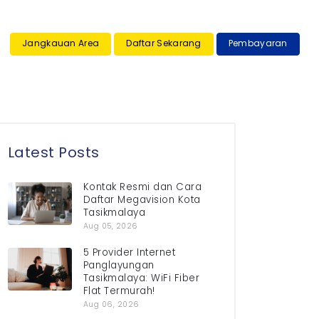
×
Jangkauan Area
Daftar Sekarang
Pembayaran
Latest Posts
Kontak Resmi dan Cara
Daftar Megavision Kota
Tasikmalaya
Aug 05, 2026
5 Provider Internet
Panglayungan
Tasikmalaya: WiFi Fiber
Flat Termurah!
Aug 06, 2026