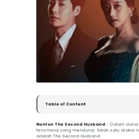
Table of Content
▼
The Second Husband Sinopsis
Link Nonton The Second Husband Sub Indo
Nonton The Second Husband
- Dalam dunia 
fenomena yang mendunia. Salah satu drakor 
- Penutup
adalah The Second Husband.