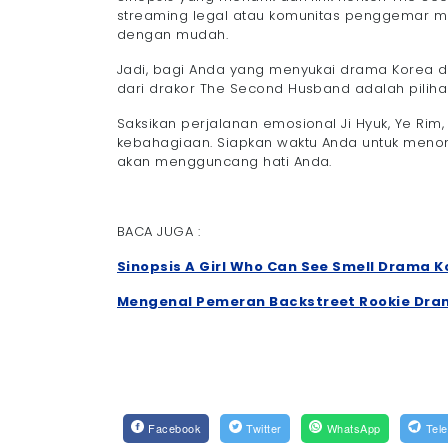
streaming legal atau komunitas penggemar 
dengan mudah.
Jadi, bagi Anda yang menyukai drama Korea da
dari drakor The Second Husband adalah piliha
Saksikan perjalanan emosional Ji Hyuk, Ye Rim
kebahagiaan. Siapkan waktu Anda untuk meno
akan mengguncang hati Anda.
BACA JUGA :
Sinopsis A Girl Who Can See Smell Drama Ko
Mengenal Pemeran Backstreet Rookie Dram
Facebook
Twitter
WhatsApp
Tel