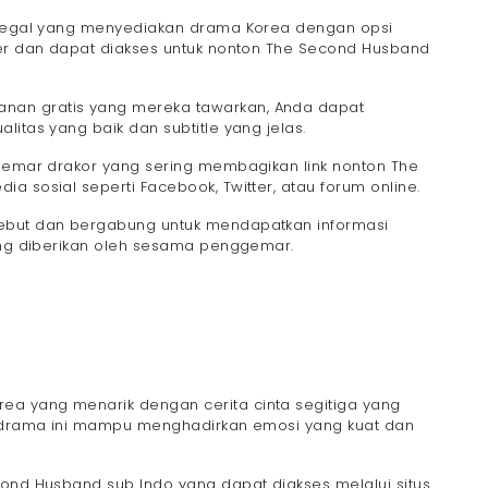
g legal yang menyediakan drama Korea dengan opsi
ler dan dapat diakses untuk nonton The Second Husband
nan gratis yang mereka tawarkan, Anda dapat
litas yang baik dan subtitle yang jelas.
ggemar drakor yang sering membagikan link nonton The
a sosial seperti Facebook, Twitter, atau forum online.
sebut dan bergabung untuk mendapatkan informasi
yang diberikan oleh sesama penggemar.
a yang menarik dengan cerita cinta segitiga yang
t, drama ini mampu menghadirkan emosi yang kuat dan
cond Husband sub Indo yang dapat diakses melalui situs