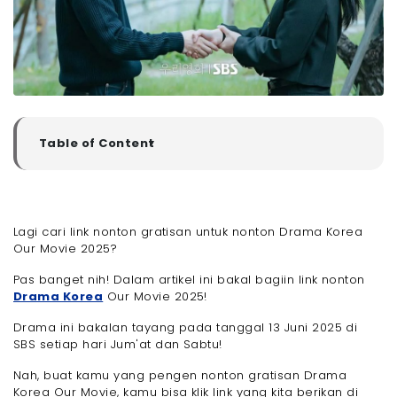
Table of Content
▼
Detail Drama Korea Our Movie 2025
Sinopsis Drama Korea Our Movie
Link Nonton Drama Korea Our Movie 2025 Gratis
Lagi cari link nonton gratisan untuk nonton Drama Korea
Pengen Nonton Drama Korea Our Movie Tanpa
Our Movie 2025?
Hambatan? Langganan WiFi 100 Mbps Megavision!
Sinyal Cepat dan Stabil Serta Harga Terjangkau!
Cuma 200 Ribuan Perbulan!
Pas banget nih! Dalam artikel ini bakal bagiin link nonton
Drama Korea
Our Movie 2025!
- Akhir Kata
Drama ini bakalan tayang pada tanggal 13 Juni 2025 di
SBS setiap hari Jum'at dan Sabtu!
Nah, buat kamu yang pengen nonton gratisan Drama
Korea Our Movie, kamu bisa klik link yang kita berikan di