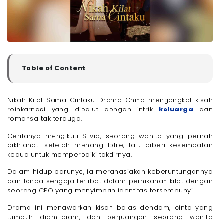
Table of Content
▼
Sinopsis Nikah Kilat Sama Cintaku Drama China
Pemeran Nikah Kilat Sama Cintaku
Nikah Kilat Sama Cintaku Drama China mengangkat kisah
reinkarnasi yang dibalut dengan intrik
keluarga
dan
- 1. Silvia
romansa tak terduga.
- 2. Sofie
- 3. Jordan
Ceritanya mengikuti Silvia, seorang wanita yang pernah
dikhianati setelah menang lotre, lalu diberi kesempatan
Link Nonton Nikah Kilat Sama Cintaku Drama China
kedua untuk memperbaiki takdirnya.
Nikmati Streaming Drama dan Film Favorit Tanpa
Batas dengan Internet Only Megavision
Dalam hidup barunya, ia merahasiakan keberuntungannya
dan tanpa sengaja terlibat dalam pernikahan kilat dengan
seorang CEO yang menyimpan identitas tersembunyi.
Drama ini menawarkan kisah balas dendam, cinta yang
tumbuh diam-diam, dan perjuangan seorang wanita