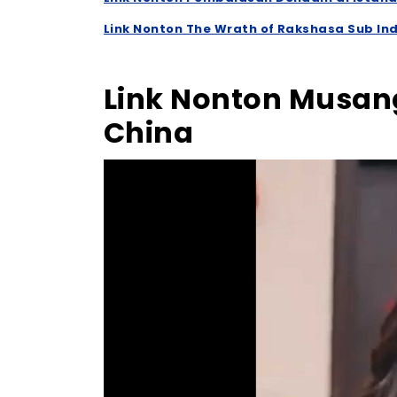
Link Nonton The Wrath of Rakshasa Sub In
Link Nonton Musa
China