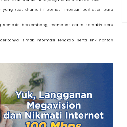
China Sub Indo
yang kuat, drama ini berhasil mencuri perhatian para
nternet Only dari Megavision!
ng semakin berkembang, membuat cerita semakin seru
ritanya, simak informasi lengkap serta link nonton