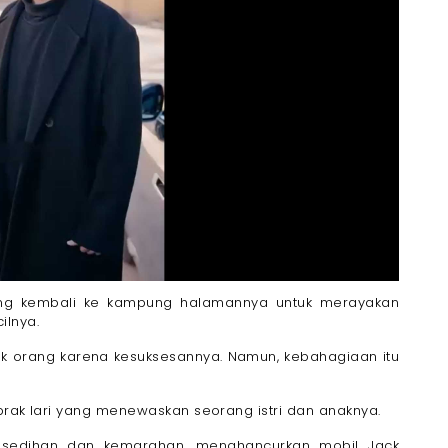
ang kembali ke kampung halamannya untuk merayakan
ilnya.
yak orang karena kesuksesannya. Namun, kebahagiaan itu
tabrak lari yang menewaskan seorang istri dan anaknya.
esedihan dan kemarahan, menghancurkan mobil Jack