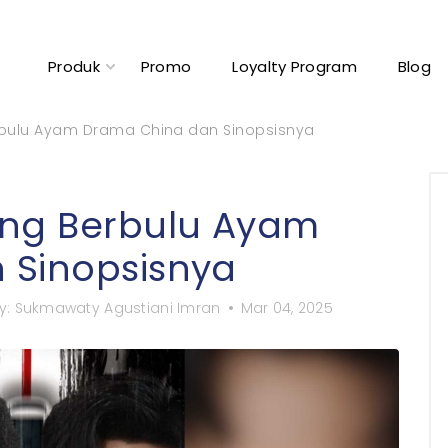
Produk
Promo
Loyalty Program
Blog
rbulu Ayam Drama China dan Sinopsisnya
ang Berbulu Ayam
 Sinopsisnya
y:
Sukmawaty Agustiani Imran
Mar 04, 2025