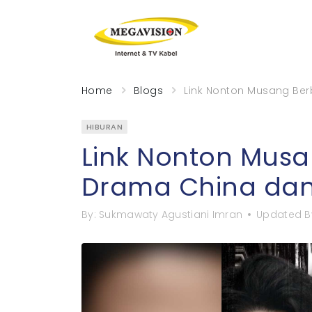
Home
Blogs
Link Nonton Musang Be
HIBURAN
Link Nonton Mus
Drama China dan
By:
Sukmawaty Agustiani Imran
Updated B