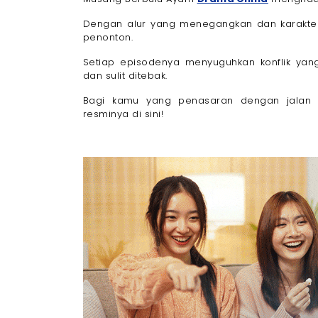
Cara Nonton Musang Berbulu Ayam Drama 
Dengan alur yang menegangkan dan karakter 
Nikmati Hiburan Tanpa Batas dengan Paket I
penonton.
Setiap episodenya menyuguhkan konflik ya
dan sulit ditebak.
Bagi kamu yang penasaran dengan jalan ce
resminya di sini!