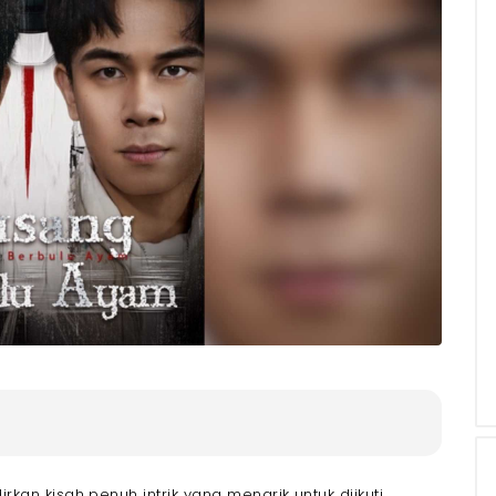
na
hina
kan kisah penuh intrik yang menarik untuk diikuti.