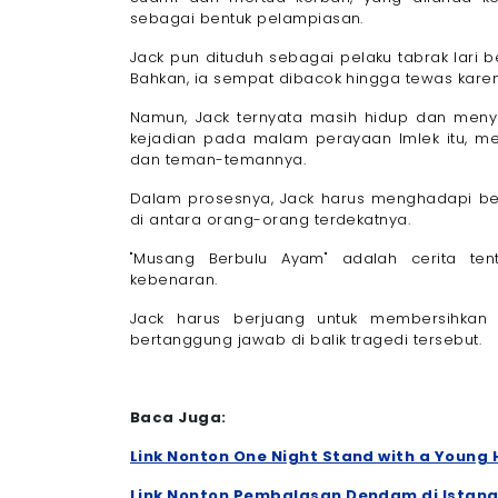
sebagai bentuk pelampiasan.
Jack pun dituduh sebagai pelaku tabrak lari 
Bahkan, ia sempat dibacok hingga tewas karen
Namun, Jack ternyata masih hidup dan menyad
kejadian pada malam perayaan Imlek itu, me
dan teman-temannya.
Dalam prosesnya, Jack harus menghadapi ber
di antara orang-orang terdekatnya.
"Musang Berbulu Ayam" adalah cerita te
kebenaran.
Jack harus berjuang untuk membersihka
bertanggung jawab di balik tragedi tersebut.
Baca Juga:
Link Nonton One Night Stand with a Young 
Link Nonton Pembalasan Dendam di Istana K