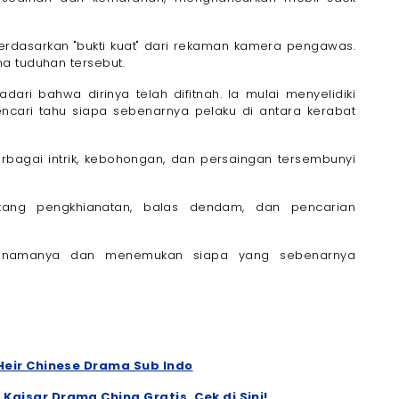
berdasarkan "bukti kuat" dari rekaman kamera pengawas.
a tuduhan tersebut.
ari bahwa dirinya telah difitnah. Ia mulai menyelidiki
ncari tahu siapa sebenarnya pelaku di antara kerabat
bagai intrik, kebohongan, dan persaingan tersembunyi
ntang pengkhianatan, balas dendam, dan pencarian
n namanya dan menemukan siapa yang sebenarnya
Heir Chinese Drama Sub Indo
aisar Drama China Gratis, Cek di Sini!