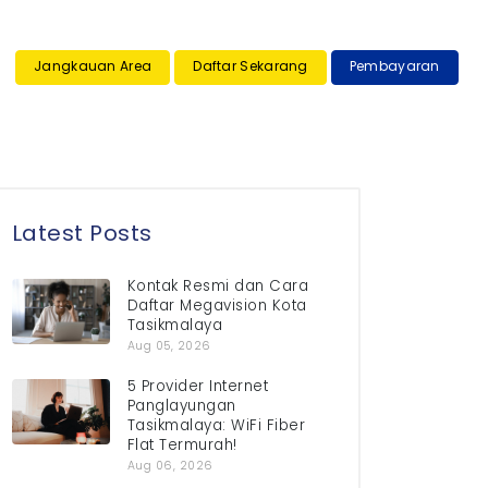
×
Jangkauan Area
Daftar Sekarang
Pembayaran
Latest Posts
Kontak Resmi dan Cara
Daftar Megavision Kota
Tasikmalaya
Aug 05, 2026
5 Provider Internet
Panglayungan
Tasikmalaya: WiFi Fiber
Flat Termurah!
Aug 06, 2026