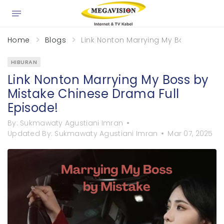
×
Home
Blogs
Link Nonton Marrying My Boss by Mist
HIBURAN
Link Nonton Marrying My Boss by
Mistake Chinese Drama Full
Episode!
By:
Sukmawaty Agustiani Imran
Updated By:
Sukmawaty Agustiani Imran
Mar 07, 2025