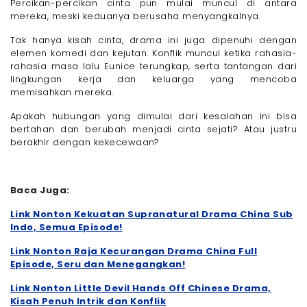
Percikan-percikan cinta pun mulai muncul di antara
mereka, meski keduanya berusaha menyangkalnya.
Tak hanya kisah cinta, drama ini juga dipenuhi dengan
elemen komedi dan kejutan. Konflik muncul ketika rahasia-
rahasia masa lalu Eunice terungkap, serta tantangan dari
lingkungan kerja dan keluarga yang mencoba
memisahkan mereka.
Apakah hubungan yang dimulai dari kesalahan ini bisa
bertahan dan berubah menjadi cinta sejati? Atau justru
berakhir dengan kekecewaan?
Baca Juga:
Link Nonton Kekuatan Supranatural Drama China Sub
Indo, Semua Episode!
Link Nonton Raja Kecurangan Drama China Full
Episode, Seru dan Menegangkan!
Link Nonton Little Devil Hands Off Chinese Drama,
Kisah Penuh Intrik dan Konflik