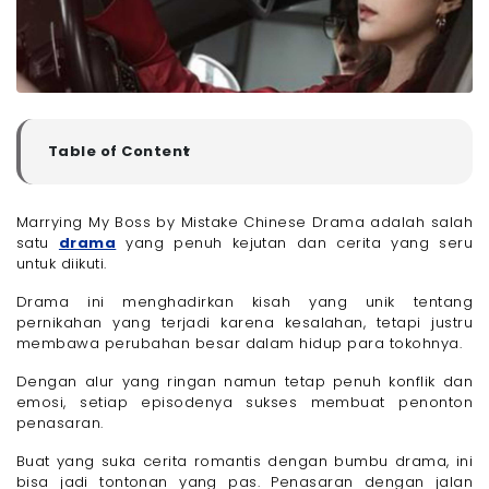
Table of Content
▼
Sinopsis Marrying My Boss by Mistake
Cara Nonton Marrying My Boss by Mistake Chinese
Marrying My Boss by Mistake Chinese Drama adalah salah
Drama
satu
drama
yang penuh kejutan dan cerita yang seru
Link Nonton Marrying My Boss by Mistake
untuk diikuti.
Pasang Paket Internet Only Megavision dan
Drama ini menghadirkan kisah yang unik tentang
Streaming Drama Favoritmu Tanpa Gangguan!
pernikahan yang terjadi karena kesalahan, tetapi justru
membawa perubahan besar dalam hidup para tokohnya.
Dengan alur yang ringan namun tetap penuh konflik dan
emosi, setiap episodenya sukses membuat penonton
penasaran.
Buat yang suka cerita romantis dengan bumbu drama, ini
bisa jadi tontonan yang pas. Penasaran dengan jalan