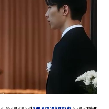
sah dua orang dari
dunia yang berbeda
, dipertemukan