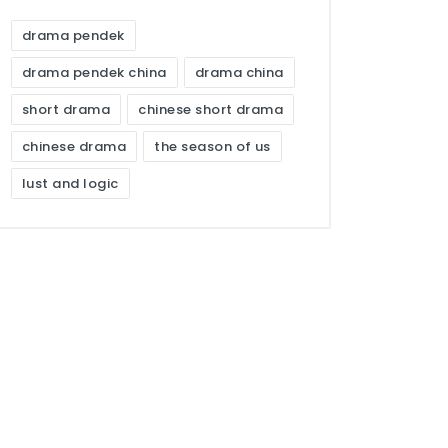
drama pendek
drama pendek china
drama china
short drama
chinese short drama
chinese drama
the season of us
lust and logic