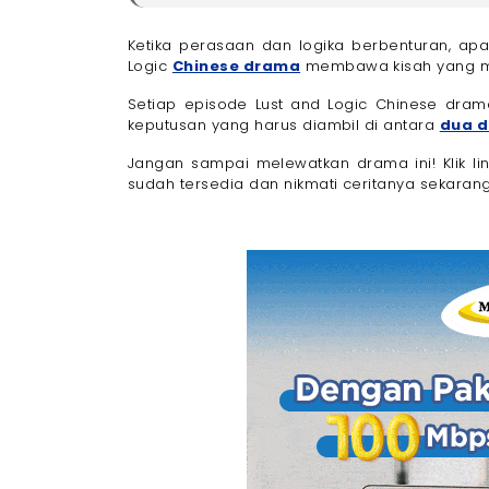
Sinopsis Drama China Lust and Logic
Lust and Logic Drama Cast
Ketika perasaan dan logika berbenturan, ap
Logic
Chinese drama
membawa kisah yang men
- 1. Natalie Gibbs
- 2. Jacob Sander
Setiap episode Lust and Logic Chinese dram
Link Nonton Lust and Logic Chinese Drama
keputusan yang harus diambil di antara
dua d
Gunakan Paket Internet Only 100 Mbps dari 
Tanpa Buffering!
Jangan sampai melewatkan drama ini! Klik li
sudah tersedia dan nikmati ceritanya sekarang
Akhir Kata