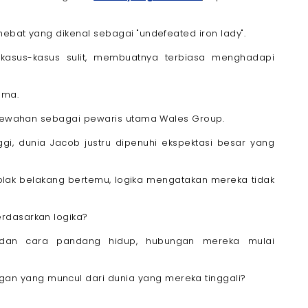
ebat yang dikenal sebagai "undefeated iron lady".
kasus-kasus sulit, membuatnya terbiasa menghadapi
ama.
kemewahan sebagai pewaris utama Wales Group.
nggi, dunia Jacob justru dipenuhi ekspektasi besar yang
tolak belakang bertemu, logika mengatakan mereka tidak
rdasarkan logika?
l, dan cara pandang hidup, hubungan mereka mulai
n yang muncul dari dunia yang mereka tinggali?