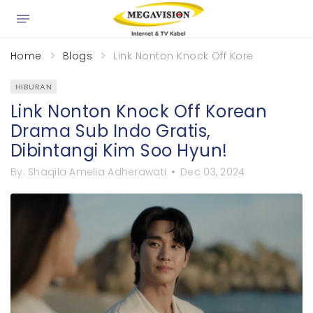
×
Home
Blogs
Link Nonton Knock Off Korean Drama S
HIBURAN
Link Nonton Knock Off Korean
Drama Sub Indo Gratis,
Dibintangi Kim Soo Hyun!
By:
Shaqila Amelia Adherawati
Dec 03, 2024