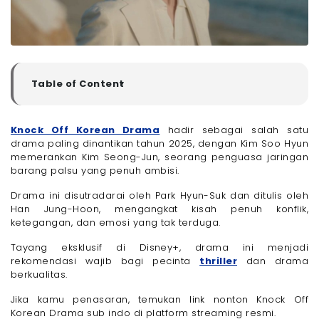
Table of Content
▼
Sinopsis Drama Korea Knock Off
Pemeran Drakor Knock Off
Knock Off Korean Drama
hadir sebagai salah satu
drama paling dinantikan tahun 2025, dengan Kim Soo Hyun
Link Nonton Knock Off Korean Drama Sub Indo
memerankan Kim Seong-Jun, seorang penguasa jaringan
Mau Nonton Drama Korea Knock Off Tanpa Buffering?
barang palsu yang penuh ambisi.
Pakai Paket Interet Only 100 Mbps dari Megavision,
Hanya Rp. 299.000 Buat Internetmu Jadi Kencang
Terus!
Drama ini disutradarai oleh Park Hyun-Suk dan ditulis oleh
Han Jung-Hoon, mengangkat kisah penuh konflik,
Akhir Kata
ketegangan, dan emosi yang tak terduga.
Tayang eksklusif di Disney+, drama ini menjadi
rekomendasi wajib bagi pecinta
thriller
dan drama
berkualitas.
Jika kamu penasaran, temukan link nonton Knock Off
Korean Drama sub indo di platform streaming resmi.