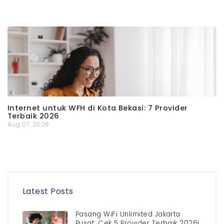
Internet untuk WFH di Kota Bekasi: 7 Provider
Terbaik 2026
Aug 07, 2026
Latest Posts
Pasang WiFi Unlimited Jakarta
Pusat: Cek 5 Provider Terbaik 2026!