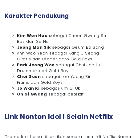
Karakter Pendukung
Kim Won Hae
sebagai Cheon Gwang Su
Bos dari Se Na
Jeong Man Sik
sebagai Geum Bo Sang
Ahn Woo Yeon sebagai Kang U Seong
Gitaris dan Leader daro Gold Boys
Park Jeong Woo
sebagai Choi Jae Hui
Drummer dari Gold Boys
Choi Geon
sebagai Lee Yeong Bin
Pianis dari Gold Boys
Jo Wan Ki
sebagai Kim Gi Uk
Oh Gi Gwang
sebagai detektif
Link Nonton Idol I Selain Netflix
Drama Idol I bisa disaksikan secara resmi di Netflix. Namun