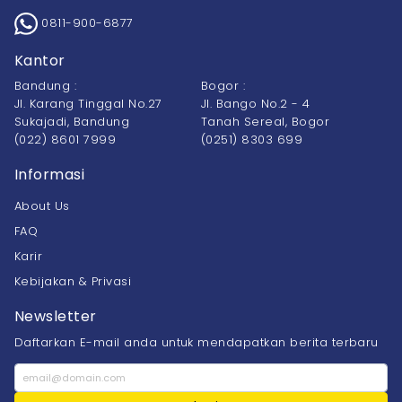
0811-900-6877
Kantor
Bandung :
Bogor :
Jl. Karang Tinggal No.27
Jl. Bango No.2 - 4
Sukajadi, Bandung
Tanah Sereal, Bogor
(022) 8601 7999
(0251) 8303 699
Informasi
About Us
FAQ
Karir
Kebijakan & Privasi
Newsletter
Daftarkan E-mail anda untuk mendapatkan berita terbaru