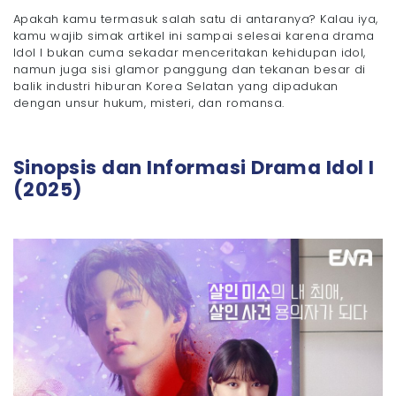
Apakah kamu termasuk salah satu di antaranya? Kalau iya,
kamu wajib simak artikel ini sampai selesai karena drama
Idol I bukan cuma sekadar menceritakan kehidupan idol,
namun juga sisi glamor panggung dan tekanan besar di
balik industri hiburan Korea Selatan yang dipadukan
dengan unsur hukum, misteri, dan romansa.
Sinopsis dan Informasi Drama Idol I
(2025)